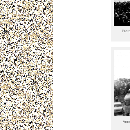
Praro
Anno