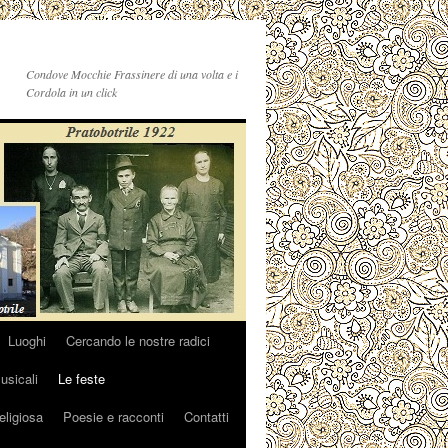
Condove Mocchie Frassinere di una volta e i
Cordola in un click
Luoghi
Cercando le nostre radici
sicali
Le feste
religiosa
Poesie e racconti
Contatti