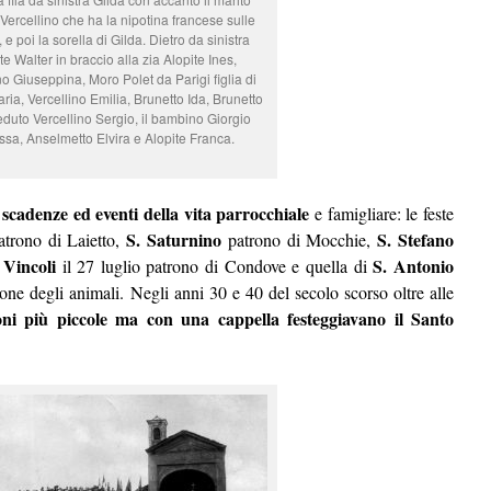
Vercellino che ha la nipotina francese sulle
e poi la sorella di Gilda. Dietro da sinistra
te Walter in braccio alla zia Alopite Ines,
no Giuseppina, Moro Polet da Parigi figlia di
ria, Vercellino Emilia, Brunetto Ida, Brunetto
eduto Vercellino Sergio, il bambino Giorgio
ssa, Anselmetto Elvira e Alopite Franca.
e scadenze ed eventi della vita parrocchiale
e famigliare: le feste
S. Saturnino
S. Stefano
atrono di Laietto,
patrono di Mocchie,
 Vincoli
S. Antonio
il 27 luglio patrono di Condove e quella di
one degli animali. Negli anni 30 e 40 del secolo scorso oltre alle
oni più piccole ma con una cappella festeggiavano il Santo