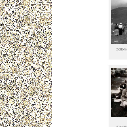
Collomb
In prim