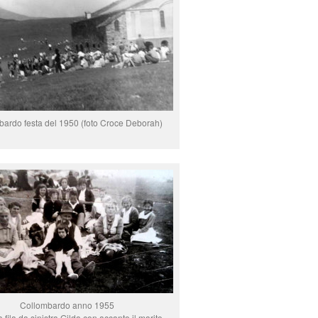
ardo festa del 1950 (foto Croce Deborah)
Collombardo anno 1955
a fila da sinistra Gilda con accanto il marito