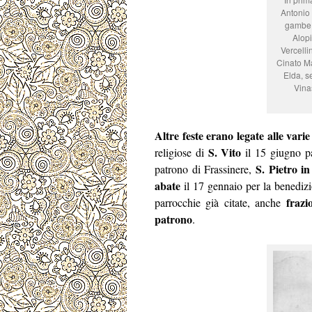
Antonio 
gambe, 
Alopi
Vercelli
Cinato Ma
Elda, s
Vina
Altre feste erano legate alle vari
S. Vito
religiose di
il 15 giugno p
S. Pietro in
patrono di Frassinere,
abate
il 17 gennaio per la benedizi
frazi
parrocchie già citate, anche
patrono
.