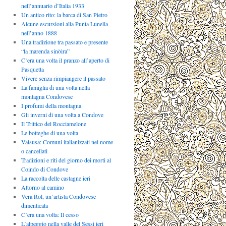
nell’annuario d’Italia 1933
Un antico rito: la barca di San Pietro
Alcune escursioni alla Punta Lunella
nell’anno 1888
Una tradizione tra passato e presente
“la marenda sinòira”
C’era una volta il pranzo all’aperto di
Pasquetta
Vivere senza rimpiangere il passato
La famiglia di una volta nella
montagna Condovese
I profumi della montagna
Gli inverni di una volta a Condove
Il Trittico del Rocciamelone
Le botteghe di una volta
Valsusa: Comuni italianizzati nel nome
o cancellati
Tradizioni e riti del giorno dei morti al
Coindo di Condove
La raccolta delle castagne ieri
Attorno al camino
Vera Rol, un’artista Condovese
dimenticata
C’era una volta: Il cesso
L’alpeggio nella valle del Sessi ieri