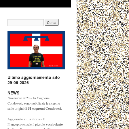
Ultimo aggiornamento sito
29-06-2026
NEWS
Novembre 2023 – In Cognomi
Condovesi, sono pubblicate le ricerche
sulle origini di
51
cognomi Condovesi
.
Aggiornato in La Storia – Il
Francoprovenzale il piccolo
vocabolario