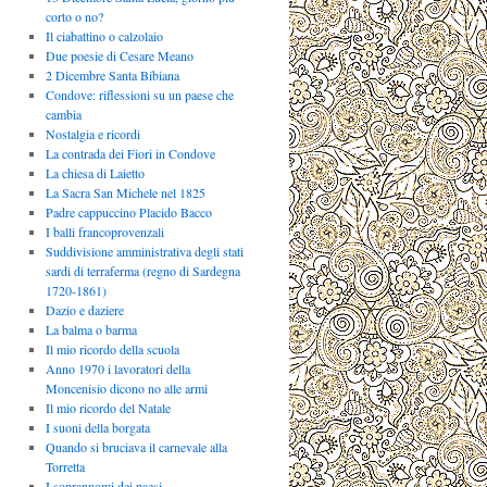
corto o no?
Il ciabattino o calzolaio
Due poesie di Cesare Meano
2 Dicembre Santa Bibiana
Condove: riflessioni su un paese che
cambia
Nostalgia e ricordi
La contrada dei Fiori in Condove
La chiesa di Laietto
La Sacra San Michele nel 1825
Padre cappuccino Placido Bacco
I balli francoprovenzali
Suddivisione amministrativa degli stati
sardi di terraferma (regno di Sardegna
1720-1861)
Dazio e daziere
La balma o barma
Il mio ricordo della scuola
Anno 1970 i lavoratori della
Moncenisio dicono no alle armi
Il mio ricordo del Natale
I suoni della borgata
Quando si bruciava il carnevale alla
Torretta
I soprannomi dei paesi