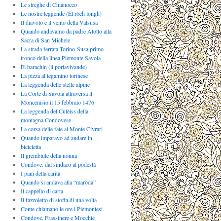
Le streghe di Chianocco
Le nostre leggende (Ël ròch longh)
Il diavolo e il vento della Valsusa
Quando andavamo da padre Alotto alla
Sacra di San Michele
La strada ferrata Torino-Susa primo
tronco della linea Piemonte Savoia
Ël barachin (il portavivande)
La pizza al tegamino torinese
La leggenda delle stelle alpine
La Corte di Savoia attraversa il
Moncenisio il 15 febbraio 1476
La leggenda del Culèiss della
montagna Condovese
La corsa delle fate al Monte Civrari
Quando imparavo ad andare in
bicicletta
Il grembiule della nonna
Condove: dal sindaco al podestà
I pani della carità
Quando si andava alla “maròda”
Il cappello di carta
Il fazzoletto di stoffa di una volta
Come chiamano le ore i Piemontesi
Condove, Frassinere e Mocchie