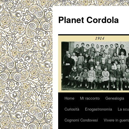
Vai
al
Planet Cordola
contenuto
Home
Mi racconto
Genealogia
Curiosità
Enogastronomia
La scu
Cognomi Condovesi
Vivere in guerr