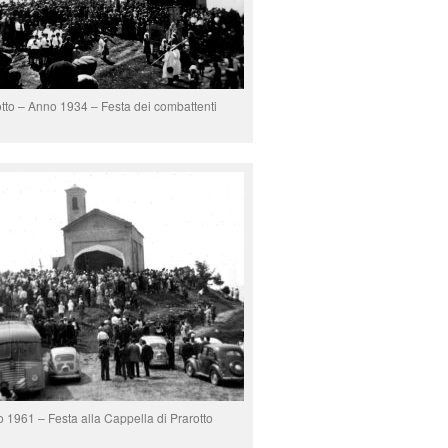
tto – Anno 1934 – Festa dei combattenti
 1961 – Festa alla Cappella di Prarotto