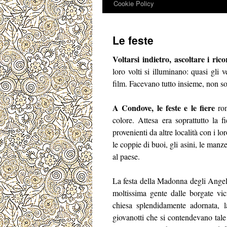
Cookie Policy
Le feste
Voltarsi indietro, ascoltare i rico
loro volti si illuminano: quasi gli
film. Facevano tutto insieme, non sol
A Condove, le feste e le fiere
rom
colore. Attesa era soprattutto la f
provenienti da altre località con i 
le coppie di buoi, gli asini, le manz
al paese.
La festa della Madonna degli Angeli
moltissima gente dalle borgate vic
chiesa splendidamente adornata, l
giovanotti che si contendevano tale 