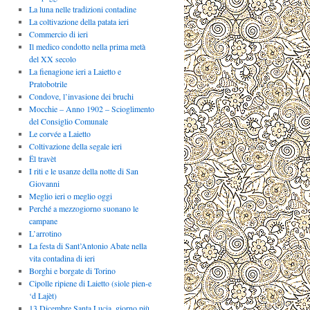
La luna nelle tradizioni contadine
La coltivazione della patata ieri
Commercio di ieri
Il medico condotto nella prima metà
del XX secolo
La fienagione ieri a Laietto e
Pratobotrile
Condove, l’invasione dei bruchi
Mocchie – Anno 1902 – Scioglimento
del Consiglio Comunale
Le corvée a Laietto
Coltivazione della segale ieri
Ël travèt
I riti e le usanze della notte di San
Giovanni
Meglio ieri o meglio oggi
Perché a mezzogiorno suonano le
campane
L’arrotino
La festa di Sant’Antonio Abate nella
vita contadina di ieri
Borghi e borgate di Torino
Cipolle ripiene di Laietto (siole pien-e
‘d Lajèt)
13 Dicembre Santa Lucia, giorno più