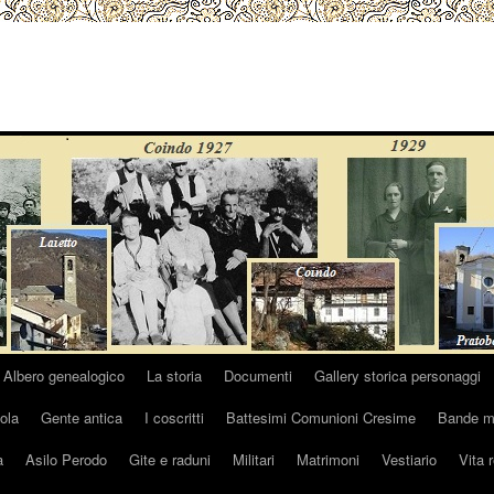
Albero genealogico
La storia
Documenti
Gallery storica personaggi
ola
Gente antica
I coscritti
Battesimi Comunioni Cresime
Bande mu
a
Asilo Perodo
Gite e raduni
Militari
Matrimoni
Vestiario
Vita 