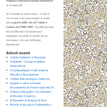
Italiano-Francoprovenzale-Piemontese
in formato pdf.
In Cercando le nostre radici – Come si
viveva una volta, percorriamo la strada
alla
scoperta della vita al Coindo e
Laietto nel 1900÷1905
, vita difficilissima
irta di difficoltà e di miseria per i
montanari, ma anche il mondo da cui
deriviamo e che non dobbiamo
dimenticare.
Articoli recenti
Antiche tradizioni: le Rogazioni
Il tritatutto – La tranvia elettrica
Torino-Rivoli
Un pellegrinaggio d’altri tempi da
Mocchie al Rocciamelone
I mulini della montagna Condovese
Quando si saliva sul monte
Rocciamelone da Foresto negli anni 50
Il Museo Etnografico “La Ghindana”
di Mocchie (Condove)
Il Maometto di Borgone di Susa
Ricordo di una gita al Collombardo e