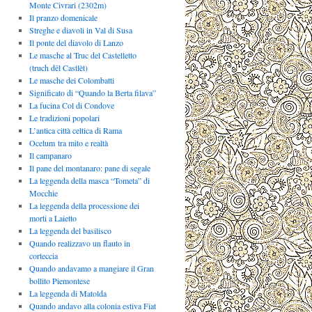
Monte Civrari (2302m)
Il pranzo domenicale
Streghe e diavoli in Val di Susa
Il ponte del diavolo di Lanzo
Le masche al Truc del Castelletto
(truch dël Castlèt)
Le masche dei Colombatti
Significato di “Quando la Berta filava”
La fucina Col di Condove
Le tradizioni popolari
L’antica città celtica di Rama
Ocelum tra mito e realtà
Il campanaro
Il pane del montanaro: pane di segale
La leggenda della masca “Tometa” di
Mocchie
La leggenda della processione dei
morti a Laietto
La leggenda del basilisco
Quando realizzavo un flauto in
corteccia
Quando andavamo a mangiare il Gran
bollito Piemontese
La leggenda di Matolda
Quando andavo alla colonia estiva Fiat