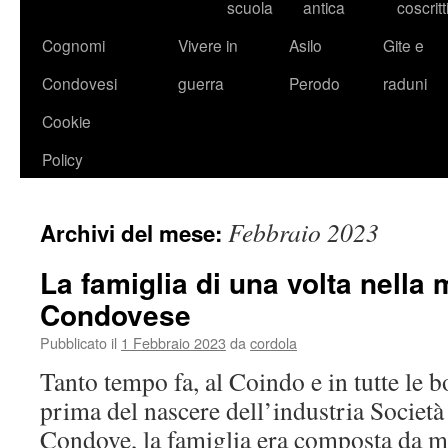
scuola
antica
coscritt
Cognomi
Vivere in
Asilo
Gite e
Condovesi
guerra
Perodo
raduni
Cookie
Policy
Febbraio 2023
Archivi del mese:
La famiglia di una volta nella
Condovese
Pubblicato il
1 Febbraio 2023
da
cordola
Tanto tempo fa, al Coindo e in tutte le 
prima del nascere dell’industria Socie
Condove, la famiglia era composta da m