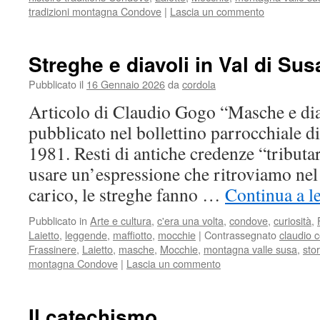
tradizioni montagna Condove
|
Lascia un commento
Streghe e diavoli in Val di Sus
Pubblicato il
16 Gennaio 2026
da
cordola
Articolo di Claudio Gogo “Masche e di
pubblicato nel bollettino parrocchiale d
1981. Resti di antiche credenze “tributar
usare un’espressione che ritroviamo nel
carico, le streghe fanno …
Continua a l
Pubblicato in
Arte e cultura
,
c'era una volta
,
condove
,
curiosità
,
Laietto
,
leggende
,
maffiotto
,
mocchie
|
Contrassegnato
claudio 
Frassinere
,
Laietto
,
masche
,
Mocchie
,
montagna valle susa
,
sto
montagna Condove
|
Lascia un commento
Il catechismo