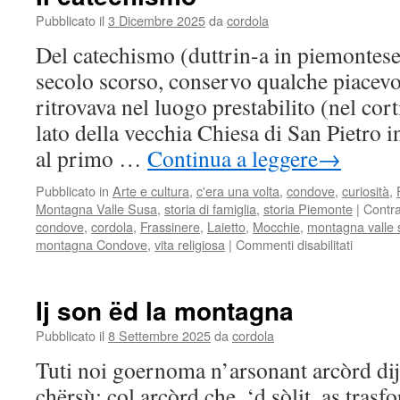
Pubblicato il
3 Dicembre 2025
da
cordola
Del catechismo (duttrin-a in piemontese
secolo scorso, conservo qualche piacevol
ritrovava nel luogo prestabilito (nel cort
lato della vecchia Chiesa di San Pietro i
al primo …
Continua a leggere
→
Pubblicato in
Arte e cultura
,
c'era una volta
,
condove
,
curiosità
,
Montagna Valle Susa
,
storia di famiglia
,
storia Piemonte
|
Contr
condove
,
cordola
,
Frassinere
,
Laietto
,
Mocchie
,
montagna valle 
su
montagna Condove
,
vita religiosa
|
Commenti disabilitati
Il
catechi
Ij son ëd la montagna
Pubblicato il
8 Settembre 2025
da
cordola
Tuti noi goernoma n’arsonant arcòrd dij
chërsù; col arcòrd che, ‘d sòlit, as tras