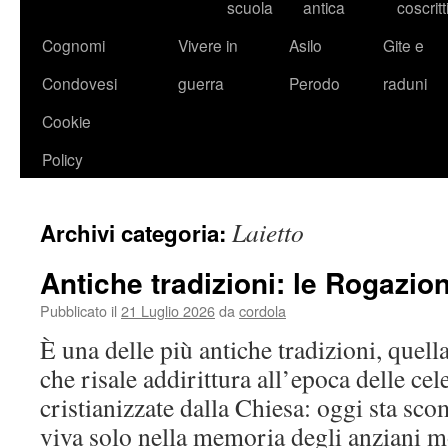
scuola
antica
coscritt
Cognomi
Vivere in
Asilo
Gite e
Condovesi
guerra
Perodo
raduni
Cookie
Policy
Laietto
Archivi categoria:
Antiche tradizioni: le Rogazion
Pubblicato il
21 Luglio 2026
da
cordola
È una delle più antiche tradizioni, quell
che risale addirittura all’epoca delle ce
cristianizzate dalla Chiesa: oggi sta s
viva solo nella memoria degli anziani m