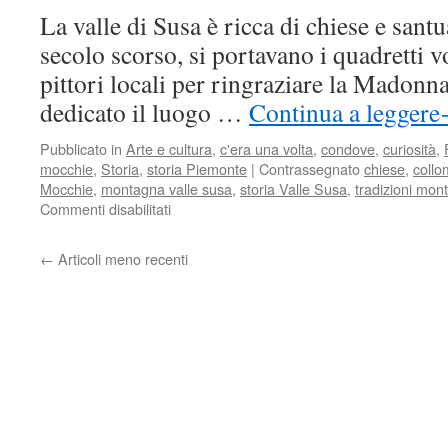
La valle di Susa è ricca di chiese e santuar
secolo scorso, si portavano i quadretti vo
pittori locali per ringraziare la Madonna
dedicato il luogo …
Continua a leggere
Pubblicato in
Arte e cultura
,
c'era una volta
,
condove
,
curiosità
,
mocchie
,
Storia
,
storia Piemonte
|
Contrassegnato
chiese
,
coll
Mocchie
,
montagna valle susa
,
storia Valle Susa
,
tradizioni mo
su
Commenti disabilitati
Ex
voto,
←
Articoli meno recenti
testimonianze
di
fede
e
storia