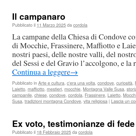
legenda
‘d
Il campanaro
Matòlda
Pubblicato il
11 Marzo 2025
da
cordola
La campane della Chiesa di Condove con
di Mocchie, Frassinere, Maffiotto e Laie
nostri paesi, delle nostre valli, del nost
del Sessi e del Gravio l’accolgono, e l
Continua a leggere
→
Pubblicato in
Arte e cultura
,
c'era una volta
,
condove
,
curiosità
,
Laietto
,
maffiotto
,
mestieri
,
mocchie
,
Montagna Valle Susa
,
stor
campanile
,
chiese
,
condove
,
cordola
,
Frassinere
,
Laietto
,
Mocch
Susa
,
tradizioni montagna Condove
,
vita religiosa
|
Lascia un c
Ex voto, testimonianze di fede 
Pubblicato il
18 Febbraio 2025
da
cordola