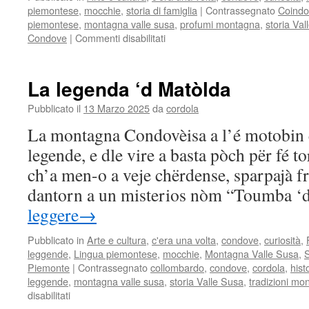
piemontese
,
mocchie
,
storia di famiglia
|
Contrassegnato
Coindo
piemontese
,
montagna valle susa
,
profumi montagna
,
storia Val
su
Condove
|
Commenti disabilitati
Ij
përfum
ëd
La legenda ‘d Matòlda
la
montagna
Pubblicato il
13 Marzo 2025
da
cordola
La montagna Condovèisa a l’é motobin ë
legende, e dle vire a basta pòch për fé t
ch’a men-o a veje chërdense, sparpajà fr
dantorn a un misterios nòm “Toumba 
leggere
→
Pubblicato in
Arte e cultura
,
c'era una volta
,
condove
,
curiosità
,
leggende
,
Lingua piemontese
,
mocchie
,
Montagna Valle Susa
,
S
Piemonte
|
Contrassegnato
collombardo
,
condove
,
cordola
,
hist
leggende
,
montagna valle susa
,
storia Valle Susa
,
tradizioni m
su
disabilitati
La