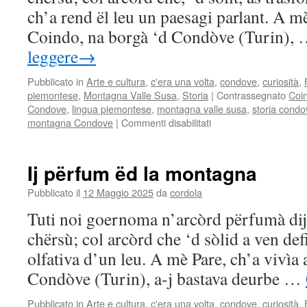
ch’a rend ël leu un paesagi parlant. A mè
Coindo, na borgà ‘d Condòve (Turin),
leggere
→
Pubblicato in
Arte e cultura
,
c'era una volta
,
condove
,
curiosità
,
piemontese
,
Montagna Valle Susa
,
Storia
|
Contrassegnato
Coi
Condove
,
lingua piemontese
,
montagna valle susa
,
storia condo
su
montagna Condove
|
Commenti disabilitati
Ij
son
ëd
Ij përfum ëd la montagna
la
montagna
Pubblicato il
12 Maggio 2025
da
cordola
Tuti noi goernoma n’arcòrd përfumà dij
chërsù; col arcòrd che ‘d sòlid a ven def
olfativa d’un leu. A mè Pare, ch’a vivìa
Condòve (Turin), a-j bastava deurbe …
Pubblicato in
Arte e cultura
,
c'era una volta
,
condove
,
curiosità
,