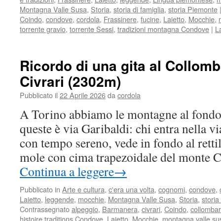
Montagna Valle Susa
,
Storia
,
storia di famiglia
,
storia Piemonte
Coindo
,
condove
,
cordola
,
Frassinere
,
fucine
,
Laietto
,
Mocchie
,
torrente gravio
,
torrente Sessi
,
tradizioni montagna Condove
|
L
Ricordo di una gita al Collom
Civrari (2302m)
Pubblicato il
22 Aprile 2026
da
cordola
A Torino abbiamo le montagne al fondo 
queste è via Garibaldi: chi entra nella v
con tempo sereno, vede in fondo al retti
mole con cima trapezoidale del monte C
Continua a leggere
→
Pubblicato in
Arte e cultura
,
c'era una volta
,
cognomi
,
condove
,
Laietto
,
leggende
,
mocchie
,
Montagna Valle Susa
,
Storia
,
storia
Contrassegnato
alpeggio
,
Barmanera
,
civrari
,
Coindo
,
collomba
histoire traditions Condove
,
Laietto
,
Mocchie
,
montagna valle su