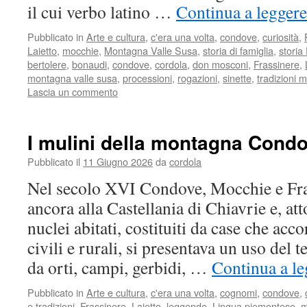
il cui verbo latino …
Continua a leggere
Pubblicato in
Arte e cultura
,
c'era una volta
,
condove
,
curiosità
,
Laietto
,
mocchie
,
Montagna Valle Susa
,
storia di famiglia
,
storia
bertolere
,
bonaudi
,
condove
,
cordola
,
don mosconi
,
Frassinere
,
montagna valle susa
,
processioni
,
rogazioni
,
sinette
,
tradizioni
Lascia un commento
I mulini della montagna Cond
Pubblicato il
11 Giugno 2026
da
cordola
Nel secolo XVI Condove, Mocchie e Fra
ancora alla Castellania di Chiavrie e, att
nuclei abitati, costituiti da case che acc
civili e rurali, si presentava un uso del t
da orti, campi, gerbidi, …
Continua a le
Pubblicato in
Arte e cultura
,
c'era una volta
,
cognomi
,
condove
,
e tradizioni
,
Frassinere
,
Laietto
,
leggende
,
Lingua piemontese
,
m