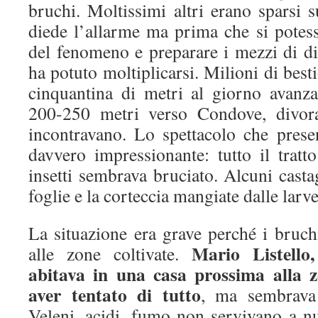
bruchi. Moltissimi altri erano sparsi s
diede l’allarme ma prima che si potess
del fenomeno e preparare i mezzi di di
ha potuto moltiplicarsi. Milioni di besti
cinquantina di metri al giorno avanz
200-250 metri verso Condove, divora
incontravano. Lo spettacolo che pres
davvero impressionante: tutto il tratt
insetti sembrava bruciato. Alcuni cast
foglie e la corteccia mangiate dalle larve
La situazione era grave perché i bruch
Mario Listello
alle zone coltivate.
abitava in una casa prossima alla z
aver tentato di tutto
, ma sembrava 
Veleni, acidi, fumo non servivano a nu