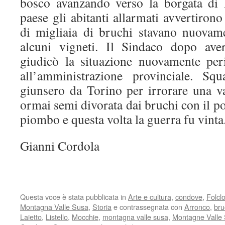
bosco avanzando verso la borgata di 
paese gli abitanti allarmati avvertiro
di migliaia di bruchi stavano nuovam
alcuni vigneti. Il Sindaco dopo aver
giudicò la situazione nuovamente per
all’amministrazione provinciale. Squ
giunsero da Torino per irrorare una va
ormai semi divorata dai bruchi con il po
piombo e questa volta la guerra fu vinta
Gianni Cordola
Questa voce è stata pubblicata in
Arte e cultura
,
condove
,
Folclo
Montagna Valle Susa
,
Storia
e contrassegnata con
Arronco
,
bru
Laietto
,
Listello
,
Mocchie
,
montagna valle susa
,
Montagne Valle