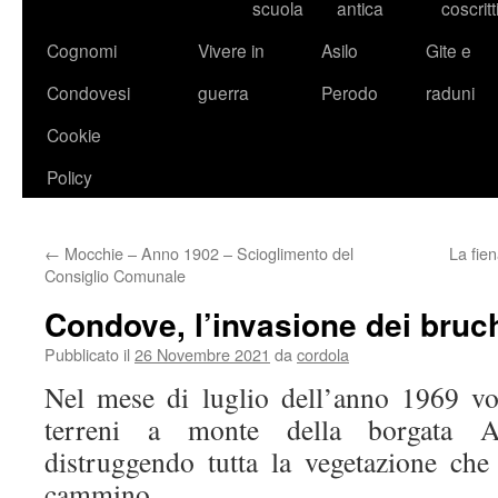
scuola
antica
coscritt
Cognomi
Vivere in
Asilo
Gite e
Condovesi
guerra
Perodo
raduni
Cookie
Policy
←
Mocchie – Anno 1902 – Scioglimento del
La fien
Consiglio Comunale
Condove, l’invasione dei bruc
Pubblicato il
26 Novembre 2021
da
cordola
Nel mese di luglio dell’anno 1969 vo
terreni a monte della borgata 
distruggendo tutta la vegetazione che
cammino.