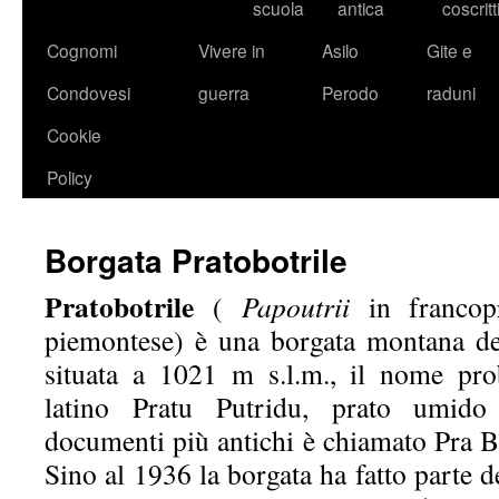
scuola
antica
coscritt
Cognomi
Vivere in
Asilo
Gite e
Condovesi
guerra
Perodo
raduni
Cookie
Policy
Borgata Pratobotrile
Pratobotrile
(
Papoutrii
in francop
piemontese) è una borgata montana d
situata a 1021 m s.l.m., il nome pro
latino Pratu Putridu, prato umido
documenti più antichi è chiamato Pra Bo
Sino al 1936 la borgata ha fatto parte