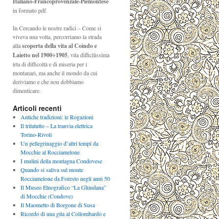
Italiano-Francoprovenzale-Piemontese
in formato pdf.
In Cercando le nostre radici – Come si
viveva una volta, percorriamo la strada
alla
scoperta della vita al Coindo e
Laietto nel 1900÷1905
, vita difficilissima
irta di difficoltà e di miseria per i
montanari, ma anche il mondo da cui
deriviamo e che non dobbiamo
dimenticare.
Articoli recenti
Antiche tradizioni: le Rogazioni
Il tritatutto – La tranvia elettrica
Torino-Rivoli
Un pellegrinaggio d’altri tempi da
Mocchie al Rocciamelone
I mulini della montagna Condovese
Quando si saliva sul monte
Rocciamelone da Foresto negli anni 50
Il Museo Etnografico “La Ghindana”
di Mocchie (Condove)
Il Maometto di Borgone di Susa
Ricordo di una gita al Collombardo e