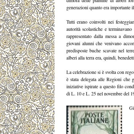
dimora delle piantine di alberi for
generazioni quanto era importante i
Tutti erano coinvolti nei festeggia
autorità scolastiche e terminavano
rappresentato dalla messa a dimora
giovani alunni che venivano accom
predisposte buche scavate nel ter
alberi alla terra era, quindi, benede
La celebrazione si è svolta con rego
è stata delegata alle Regioni che 
iniziative ispirate a questo filo co
di L. 10 e L. 25 nel novembre del 1
Gi