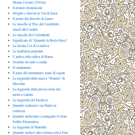
Monte Civrari (2302m)
Il pranzo domenicale
Streghe e diavoli in Val di Susa
Il ponte del diavolo di Lanzo
Le masche al Truc del Castelletto
(truch dël Castlèt)
Le masche dei Colombatti
Significato di “Quando la Berta filava”
La fucina Col di Condove
Le tradizioni popolari
L’antica città celtica di Rama
Ocelum tra mito e realtà
Il campanaro
Il pane del montanaro: pane di segale
La leggenda della masca “Tometa” di
Mocchie
La leggenda della processione dei
morti a Laietto
La leggenda del basilisco
Quando realizzavo un flauto in
corteccia
Quando andavamo a mangiare il Gran
bollito Piemontese
La leggenda di Matolda
Quando andavo alla colonia estiva Fiat