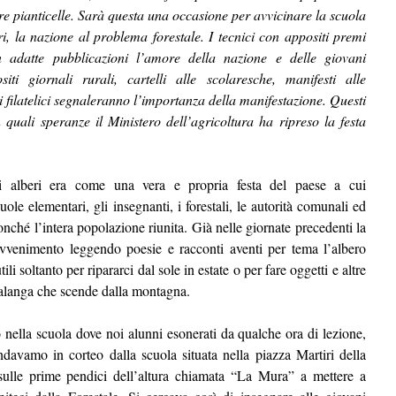
re pianticelle. Sarà questa una occasione per avvicinare la scuola
beri, la nazione al problema forestale. I tecnici con appositi premi
in adatte pubblicazioni l’amore della nazione e delle giovani
iti giornali rurali, cartelli alle scolaresche, manifesti alle
 filatelici segnaleranno l’importanza della manifestazione. Questi
quali speranze il Ministero dell’agricoltura ha ripreso la festa
li alberi era come una vera e propria festa del paese a cui
le elementari, gli insegnanti, i forestali, le autorità comunali ed
onché l’intera popolazione riunita. Già nelle giornate precedenti la
’avvenimento leggendo poesie e racconti aventi per tema l’albero
i soltanto per ripararci dal sole in estate o per fare oggetti e altre
alanga che scende dalla montagna.
o nella scuola dove noi alunni esonerati da qualche ora di lezione,
ndavamo in corteo dalla scuola situata nella piazza Martiri della
ulle prime pendici dell’altura chiamata “La Mura” a mettere a