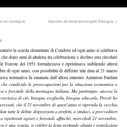
ron an montagna)
Specchio dei tempi alla borgata Dravugna
→
la
uentavo la scuola elementare di Condove ed ogni anno si celebrava
ca che dopo anni di altalena tra celebrazione e declino una circolare
le Foreste del 1951 formalizzava e ripristinava stabilendo altresì
re di ogni anno, con possibilità di differire tale data al 21 marzo
uova normativa fu emanata dall’allora ministro Amintore Fanfani
i che condivido le preoccupazioni per la situazione economica e
ca e forestale della montagna italiana. Ma purtroppo, ancora la
oscienza di ciò; bisogna svegliarla, bisogna educarla. Perciò ho
teressati, che il 21 novembre di quest’anno si riprenda la vecchia
ate tutte le debite disposizioni a prefetti, a sindaci, a provveditori
a ispettorati agrari e forestali, affinché, mercoledì 21 novembre,
dove è una scuola, si celebri la festa portando alunni e popolazioni