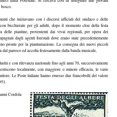
niteci dalla Forestale. Si cercava così di insegnare alle giovani
l bosco.
menti che iniziavano con i discorsi ufficiali del sindaco e delle
 con bicchierate per gli adulti, dopo il momento clou della festa
 delle piantine, provenienti dai vivai regionali, per opera dei
pagnati dagli agenti forestali dove erano state precedentemente
reno pronte per la piantumazione. La consegna dei nuovi piccoli
tta dal parroco ed accolta festosamente dalla banda musicale.
larità e con rilevanza nazionale fino agli anni 70, successivamente
gestiscono localmente, con maggiore o minore efficacia, le varie
nduttore. Le Poste italiane hanno emesso due francobolli del valore
951.
anni Cordola