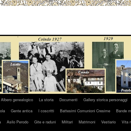
Albero genealogico
La storia
Documenti
Gallery storica personaggi
ola
Gente antica
I coscritti
Battesimi Comunioni Cresime
Bande mu
a
Asilo Perodo
Gite e raduni
Militari
Matrimoni
Vestiario
Vita 