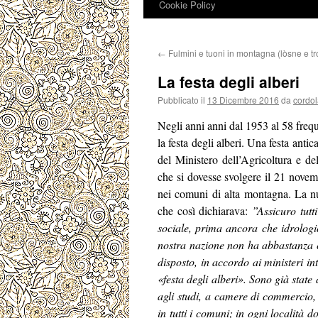
Cookie Policy
←
Fulmini e tuoni in montagna (lòsne e t
La festa degli alberi
Pubblicato il
13 Dicembre 2016
da
cordo
Negli anni anni dal 1953 al 58 freq
la festa degli alberi. Una festa anti
del Ministero dell’Agricoltura e del
che si dovesse svolgere il 21 novemb
nei comuni di alta montagna. La n
che così dichiarava:
”Assicuro tutt
sociale, prima ancora che idrologi
nostra nazione non ha abbastanza c
disposto, in accordo ai ministeri in
«festa degli alberi». Sono già state d
agli studi, a camere di commercio, 
in tutti i comuni; in ogni località 