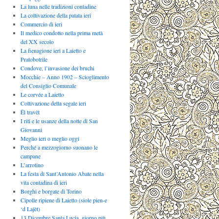
La luna nelle tradizioni contadine
La coltivazione della patata ieri
Commercio di ieri
Il medico condotto nella prima metà
del XX secolo
La fienagione ieri a Laietto e
Pratobotrile
Condove, l’invasione dei bruchi
Mocchie – Anno 1902 – Scioglimento
del Consiglio Comunale
Le corvée a Laietto
Coltivazione della segale ieri
Ël travèt
I riti e le usanze della notte di San
Giovanni
Meglio ieri o meglio oggi
Perché a mezzogiorno suonano le
campane
L’arrotino
La festa di Sant’Antonio Abate nella
vita contadina di ieri
Borghi e borgate di Torino
Cipolle ripiene di Laietto (siole pien-e
‘d Lajèt)
13 Dicembre Santa Lucia, giorno più