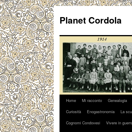
Vai
al
Planet Cordola
contenuto
Home
Mi racconto
Genealogia
Curiosità
Enogastronomia
La scu
Cognomi Condovesi
Vivere in guerr