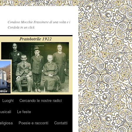
Condove Mocchie Frassinere di una volta e i
Cordola in un click
Luoghi
Cercando le nostre radici
sicali
Le feste
religiosa
Poesie e racconti
Contatti