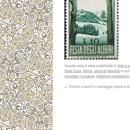
Questa voce è stata pubblicata in
Arte e c
Valle Susa
,
Storia
,
storia di famiglia
e con
mountain Condove
,
tradizioni montagna
←
Fulmini e tuoni in montagna (lòsne e t