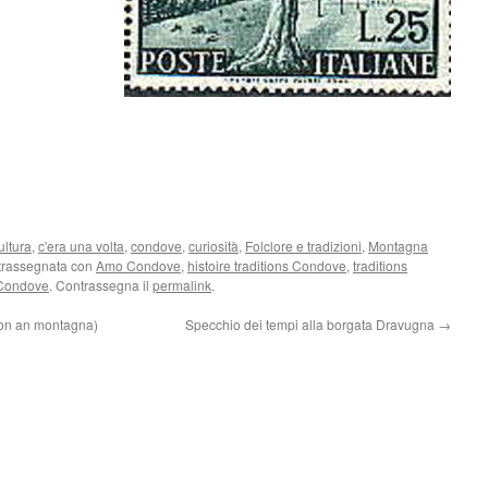
ultura
,
c'era una volta
,
condove
,
curiosità
,
Folclore e tradizioni
,
Montagna
trassegnata con
Amo Condove
,
histoire traditions Condove
,
traditions
 Condove
. Contrassegna il
permalink
.
ron an montagna)
Specchio dei tempi alla borgata Dravugna
→