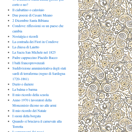
corto o no?
Il ciabattino o calzolaio
Due poesie di Cesare Meano
2 Dicembre Santa Bibiana
Condove: riflessioni su un paese che
cambia
Nostalgia e ricordi
La contrada dei Fiori in Condove
La chiesa di Laietto
La Sacra San Michele nel 1825
Padre cappuccino Placido Bacco
I balli francoprovenzali
Suddivisione amministrativa degli stati
sardi di terraferma (regno di Sardegna
1720-1861)
Dazio e daziere
La balma o barma
Il mio ricordo della scuola
Anno 1970 i lavoratori della
Moncenisio dicono no alle armi
Il mio ricordo del Natale
I suoni della borgata
Quando si bruciava il carnevale alla
Torretta
I soprannomi dei paesi