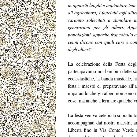
in appositi luoghi e impiantare tene
all’agricoltura, i fanciulli agli al
saranno sollecitati a stimolare 
generazioni per gli alberi. Appos
popolazioni, apposito francobollo ai
cenni dicono con quali cure e con 
degli alberi”
.
La celebrazione della Festa deg
partecipavamo noi bambini delle scuo
ecclesiastiche, la banda musicale, n
festa i maestri ci preparavano all
imparando che gli alberi non sono util
cose, ma anche a fermare qualche v
La festa veniva celebrata soprattutt
accompagnati dai nostri maestri, a
Libertà fino in Via Conte Verde s