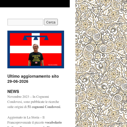
Ultimo aggiornamento sito
29-06-2026
NEWS
Novembre 2023 – In Cognomi
Condovesi, sono pubblicate le ricerche
sulle origini di
51
cognomi Condovesi
.
Aggiornato in La Storia – Il
Francoprovenzale il piccolo
vocabolario