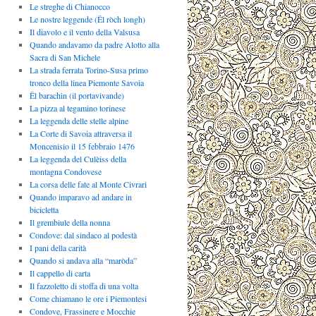
Le streghe di Chianocco
Le nostre leggende (Ël ròch longh)
Il diavolo e il vento della Valsusa
Quando andavamo da padre Alotto alla
Sacra di San Michele
La strada ferrata Torino-Susa primo
tronco della linea Piemonte Savoia
Ël barachin (il portavivande)
La pizza al tegamino torinese
La leggenda delle stelle alpine
La Corte di Savoia attraversa il
Moncenisio il 15 febbraio 1476
La leggenda del Culèiss della
montagna Condovese
La corsa delle fate al Monte Civrari
Quando imparavo ad andare in
bicicletta
Il grembiule della nonna
Condove: dal sindaco al podestà
I pani della carità
Quando si andava alla “maròda”
Il cappello di carta
Il fazzoletto di stoffa di una volta
Come chiamano le ore i Piemontesi
Condove, Frassinere e Mocchie