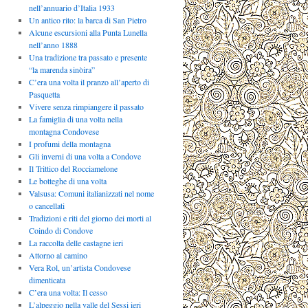
nell’annuario d’Italia 1933
Un antico rito: la barca di San Pietro
Alcune escursioni alla Punta Lunella
nell’anno 1888
Una tradizione tra passato e presente
“la marenda sinòira”
C’era una volta il pranzo all’aperto di
Pasquetta
Vivere senza rimpiangere il passato
La famiglia di una volta nella
montagna Condovese
I profumi della montagna
Gli inverni di una volta a Condove
Il Trittico del Rocciamelone
Le botteghe di una volta
Valsusa: Comuni italianizzati nel nome
o cancellati
Tradizioni e riti del giorno dei morti al
Coindo di Condove
La raccolta delle castagne ieri
Attorno al camino
Vera Rol, un’artista Condovese
dimenticata
C’era una volta: Il cesso
L’alpeggio nella valle del Sessi ieri