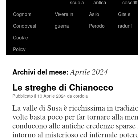
scuola
antica
coscritt
Cognomi
Vivere in
Asilo
Gite e
Condovesi
guerra
Perodo
raduni
Cookie
Policy
Aprile 2024
Archivi del mese:
Le streghe di Chianocco
Pubblicato il
10 Aprile 2024
da
cordola
La valle di Susa è ricchissima in tradizi
volte basta poco per far tornare alla me
conducono alle antiche credenze sparse 
intorno al misterioso ed infernale poter