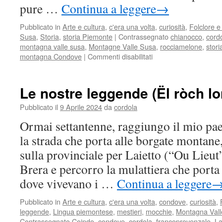
pure …
Continua a leggere
→
Pubblicato in
Arte e cultura
,
c'era una volta
,
curiosità
,
Folclore e 
Susa
,
Storia
,
storia Piemonte
|
Contrassegnato
chianocco
,
cord
montagna valle susa
,
Montagne Valle Susa
,
rocciamelone
,
stori
su
montagna Condove
|
Commenti disabilitati
Le
streghe
di
Le nostre leggende (Ël ròch l
Chianocco
Pubblicato il
9 Aprile 2024
da
cordola
Ormai settantenne, raggiungo il mio p
la strada che porta alle borgate montane
sulla provinciale per Laietto (“Ou Lieut”
Brera e percorro la mulattiera che porta
dove vivevano i …
Continua a leggere
Pubblicato in
Arte e cultura
,
c'era una volta
,
condove
,
curiosità
,
leggende
,
Lingua piemontese
,
mestieri
,
mocchie
,
Montagna Val
Contrassegnato
Coindo
,
condove
,
cordola
,
francoprovenzale
,
La