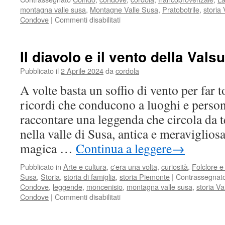
montagna valle susa
,
Montagne Valle Susa
,
Pratobotrile
,
storia
su
Condove
|
Commenti disabilitati
Le
nostre
leggende
Il diavolo e il vento della Vals
(Ël
ròch
Pubblicato il
2 Aprile 2024
da
cordola
longh)
A volte basta un soffio di vento per far
ricordi che conducono a luoghi e perso
raccontare una leggenda che circola d
nella valle di Susa, antica e meraviglios
magica …
Continua a leggere
→
Pubblicato in
Arte e cultura
,
c'era una volta
,
curiosità
,
Folclore e 
Susa
,
Storia
,
storia di famiglia
,
storia Piemonte
|
Contrassegnat
Condove
,
leggende
,
moncenisio
,
montagna valle susa
,
storia Va
su
Condove
|
Commenti disabilitati
Il
diavolo