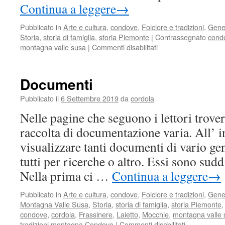
Continua a leggere
→
Pubblicato in
Arte e cultura
,
condove
,
Folclore e tradizioni
,
Gene
Storia
,
storia di famiglia
,
storia Piemonte
|
Contrassegnato
cond
su
montagna valle susa
|
Commenti disabilitati
Meglio
ieri
o
Documenti
meglio
oggi
Pubblicato il
6 Settembre 2019
da
cordola
Nelle pagine che seguono i lettori trove
raccolta di documentazione varia. All’ 
visualizzare tanti documenti di vario ge
tutti per ricerche o altro. Essi sono sudd
Nella prima ci …
Continua a leggere
→
Pubblicato in
Arte e cultura
,
condove
,
Folclore e tradizioni
,
Gene
Montagna Valle Susa
,
Storia
,
storia di famiglia
,
storia Piemonte
condove
,
cordola
,
Frassinere
,
Laietto
,
Mocchie
,
montagna valle 
su
tradizioni montagna Condove
|
Commenti disabilitati