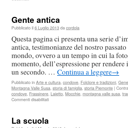
Matrimoni
Gente antica
Pubblicato il
6 Luglio 2013
da
cordola
Questa pagina ci presenta una serie d’i
antica, testimonianze del nostro passato 
mondo, ovvero a un tempo in cui la fotog
momento, dell’espressione per rendere 
un secondo. …
Continua a leggere
→
Pubblicato in
Arte e cultura
,
condove
,
Folclore e tradizioni
,
Gene
Montagna Valle Susa
,
storia di famiglia
,
storia Piemonte
|
Contr
condove
,
Frassinere
,
Laietto
,
Mocchie
,
montagna valle susa
,
tr
su
Commenti disabilitati
Gente
antica
La scuola