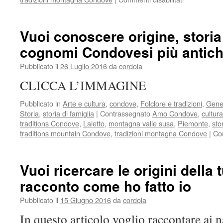
Documenti
Vuoi conoscere origine, stori
cognomi Condovesi più antich
Pubblicato il
26 Luglio 2016
da
cordola
CLICCA L’IMMAGINE
Pubblicato in
Arte e cultura
,
condove
,
Folclore e tradizioni
,
Gene
Storia
,
storia di famiglia
|
Contrassegnato
Amo Condove
,
cultur
traditions Condove
,
Laietto
,
montagna valle susa
,
Piemonte
,
sto
traditions mountain Condove
,
tradizioni montagna Condove
|
Com
Vuoi ricercare le origini della 
racconto come ho fatto io
Pubblicato il
15 Giugno 2016
da
cordola
In questo articolo voglio raccontare ai 