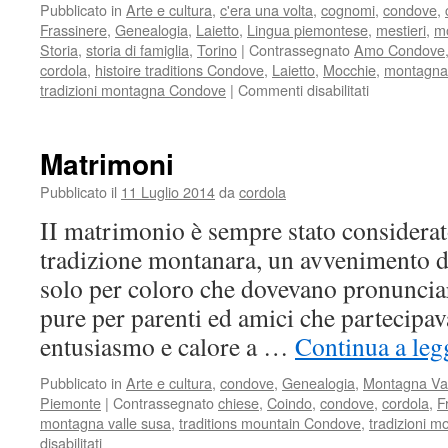
Pubblicato in
Arte e cultura
,
c'era una volta
,
cognomi
,
condove
,
Frassinere
,
Genealogia
,
Laietto
,
Lingua piemontese
,
mestieri
,
m
Storia
,
storia di famiglia
,
Torino
|
Contrassegnato
Amo Condove
cordola
,
histoire traditions Condove
,
Laietto
,
Mocchie
,
montagna 
su
tradizioni montagna Condove
|
Commenti disabilitati
Mi
racconto
Matrimoni
Pubblicato il
11 Luglio 2014
da
cordola
II matrimonio è sempre stato considerato
tradizione montanara, un avvenimento d
solo per coloro che dovevano pronunciare
pure per parenti ed amici che partecipa
entusiasmo e calore a …
Continua a leg
Pubblicato in
Arte e cultura
,
condove
,
Genealogia
,
Montagna Va
Piemonte
|
Contrassegnato
chiese
,
Coindo
,
condove
,
cordola
,
F
montagna valle susa
,
traditions mountain Condove
,
tradizioni 
su
disabilitati