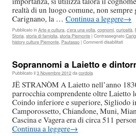
importanza, si utilizza talora il cognome 
realtà di un luogo comune, non sempre g
Carignano, la …
Continua a leggere
→
Pubblicato in
Arte e cultura
,
c'era una volta
,
cognomi
,
curiosità
,
Storia
,
storia di famiglia
,
storia Piemonte
|
Contrassegnato
Cari
su
history culture Piemonte
,
Pautasso
|
Commenti disabilitati
I
Pauta
di
Soprannomi a Laietto e dintor
Carign
(TO)
Pubblicato il
3 Novembre 2012
da
cordola
JË STRANÒM A Laietto nell’anno 1830 
parrocchia comprendente oltre Laietto le
Coindo inferiore e superiore, Sigliodo i
Camporossetto, Chiandone, Muni, Miand
Cascina e Vagera era di circa 511 pers
Continua a leggere
→