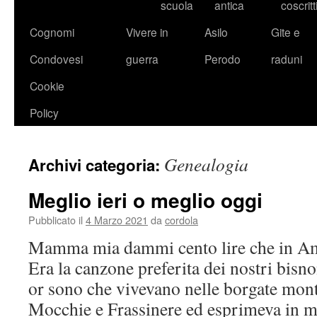
scuola
antica
coscritt
Cognomi
Vivere in
Asilo
Gite e
Condovesi
guerra
Perodo
raduni
Cookie
Policy
Genealogia
Archivi categoria:
Meglio ieri o meglio oggi
Pubblicato il
4 Marzo 2021
da
cordola
Mamma mia dammi cento lire che in Am
Era la canzone preferita dei nostri bisno
or sono che vivevano nelle borgate mon
Mocchie e Frassinere ed esprimeva in 