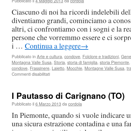
Pubblicato il
4 Maggio 2013
da
cordola
Ciascuno di noi ha ricordi indelebili del
diventiamo grandi, cominciamo a conosce
altri, ci confrontiamo con i sogni e la r
persone che vorremmo essere e ci sorpr
i …
Continua a leggere
→
Pubblicato in
Arte e cultura
,
condove
,
Folclore e tradizioni
,
Gene
Montagna Valle Susa
,
Storia
,
storia di famiglia
,
storia Piemonte
condove
,
Frassinere
,
Laietto
,
Mocchie
,
Montagne Valle Susa
,
tr
su
Commenti disabilitati
La
scuola
I Pautasso di Carignano (TO)
Pubblicato il
6 Marzo 2013
da
cordola
In Piemonte, quando si vuole indicare 
una sicura estrazione contadina e una fa