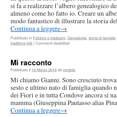
si fa a realizzare l’albero genealogico d
almeno come ho fatto io. Creare un albe
modo fantastico di illustrare la storia d
Continua a leggere
→
Pubblicato in
Folclore e tradizioni
,
Genealogia
,
storia di famiglia
su
traditions folk
|
Commenti disabilitati
Vuoi
ricercare
le
Mi racconto
origini
della
Pubblicato il
19 Marzo 2016
da
cordola
tua
Mi chiamo Gianni. Sono cresciuto trova
famiglia?
Ti
sesto e ultimo nato di famiglia quando 
racconto
dei Fiori e in tutta Condove ancora si nas
come
ho
mamma (Giuseppina Pautasso alias Pin
fatto
Continua a leggere
→
io