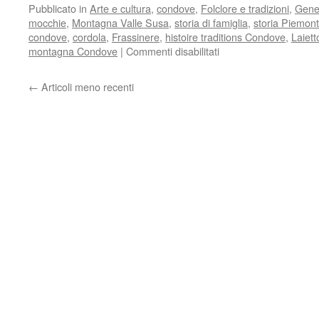
Pubblicato in
Arte e cultura
,
condove
,
Folclore e tradizioni
,
Gene
mocchie
,
Montagna Valle Susa
,
storia di famiglia
,
storia Piemon
condove
,
cordola
,
Frassinere
,
histoire traditions Condove
,
Laiett
su
montagna Condove
|
Commenti disabilitati
Soprannomi
a
←
Articoli meno recenti
Laietto
e
dintorni