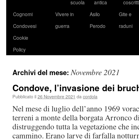
scuola
antica
coscritt
Cognomi
Vivere in
Asilo
Gite e
Condovesi
guerra
Perodo
raduni
Cookie
Policy
Novembre 2021
Archivi del mese:
Condove, l’invasione dei bruc
Pubblicato il
26 Novembre 2021
da
cordola
Nel mese di luglio dell’anno 1969 vorac
terreni a monte della borgata Arronco 
distruggendo tutta la vegetazione che in
cammino. Erano larve di farfalla nottur