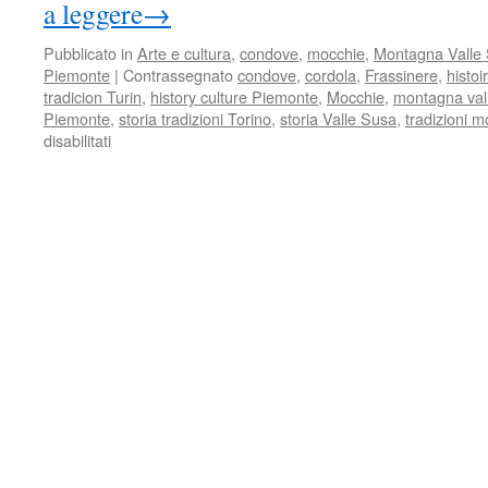
a leggere
→
Pubblicato in
Arte e cultura
,
condove
,
mocchie
,
Montagna Valle
Piemonte
|
Contrassegnato
condove
,
cordola
,
Frassinere
,
histoi
tradicion Turin
,
history culture Piemonte
,
Mocchie
,
montagna val
Piemonte
,
storia tradizioni Torino
,
storia Valle Susa
,
tradizioni 
su
disabilitati
Mocchie
–
Anno
1902
–
Scioglimento
del
Consiglio
Comunale