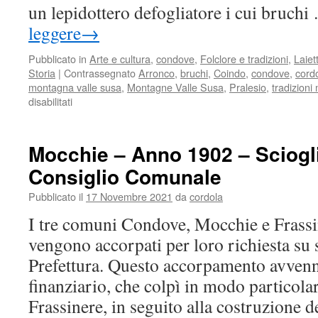
un lepidottero defogliatore i cui bruch
leggere
→
Pubblicato in
Arte e cultura
,
condove
,
Folclore e tradizioni
,
Laiet
Storia
|
Contrassegnato
Arronco
,
bruchi
,
Coindo
,
condove
,
cord
montagna valle susa
,
Montagne Valle Susa
,
Pralesio
,
tradizion
su
disabilitati
Condove,
l’invasione
dei
Mocchie – Anno 1902 – Sciogl
bruchi
Consiglio Comunale
Pubblicato il
17 Novembre 2021
da
cordola
I tre comuni Condove, Mocchie e Frassi
vengono accorpati per loro richiesta su
Prefettura. Questo accorpamento avvenne
finanziario, che colpì in modo particol
Frassinere, in seguito alla costruzione 