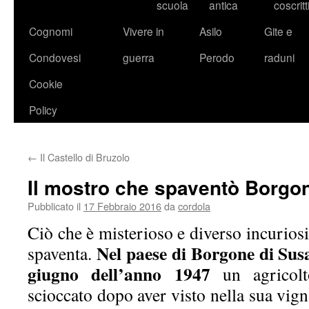
scuola
antica
coscritt
Cognomi
Vivere in
Asilo
Gite e
Condovesi
guerra
Perodo
raduni
Cookie
Policy
←
Il Castello di Bruzolo
Il mostro che spaventò Borgo
Pubblicato il
17 Febbraio 2016
da
cordola
Ciò che è misterioso e diverso incuriosi
Nel paese di Borgone di Susa,
spaventa.
giugno dell’anno 1947
un agricolt
scioccato dopo aver visto nella sua vig