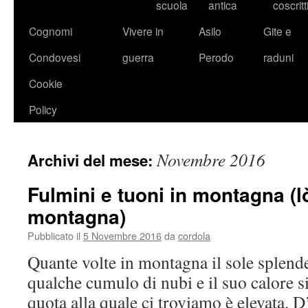
scuola
antica
coscritt
Cognomi
Vivere in
Asilo
Gite e
Condovesi
guerra
Perodo
raduni
Cookie
Policy
Novembre 2016
Archivi del mese:
Fulmini e tuoni in montagna (l
montagna)
Pubblicato il
5 Novembre 2016
da
cordola
Quante volte in montagna il sole splende 
qualche cumulo di nubi e il suo calore si
quota alla quale ci troviamo è elevata. D