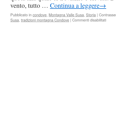
vento, tutto …
Continua a leggere
→
Pubblicato in
condove
,
Montagna Valle Susa
,
Storia
|
Contrasse
su
Susa
,
tradizioni montagna Condove
|
Commenti disabilitati
Fulmin
e
tuoni
in
mont
(lòsne
e
tron
an
monta