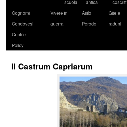
scuola
antica
coscritt
Cognomi
Vivere in
Asilo
Gite e
Condovesi
guerra
Perodo
raduni
Cookie
Policy
Il Castrum Capriarum