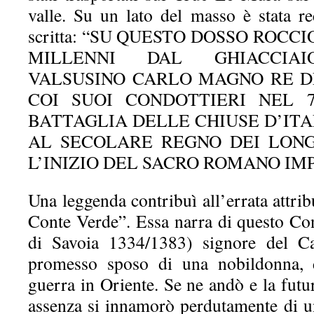
valle. Su un lato del masso è stata re
scritta: “SU QUESTO DOSSO ROC
MILLENNI DAL GHIACCIAI
VALSUSINO CARLO MAGNO RE D
COI SUOI CONDOTTIERI NEL 7
BATTAGLIA DELLE CHIUSE D’ITA
AL SECOLARE REGNO DEI LONG
L’INIZIO DEL SACRO ROMANO IM
Una leggenda contribuì all’errata attrib
Conte Verde”. Essa narra di questo C
di Savoia 1334/1383) signore del Ca
promesso sposo di una nobildonna, d
guerra in Oriente. Se ne andò e la futu
assenza si innamorò perdutamente di un