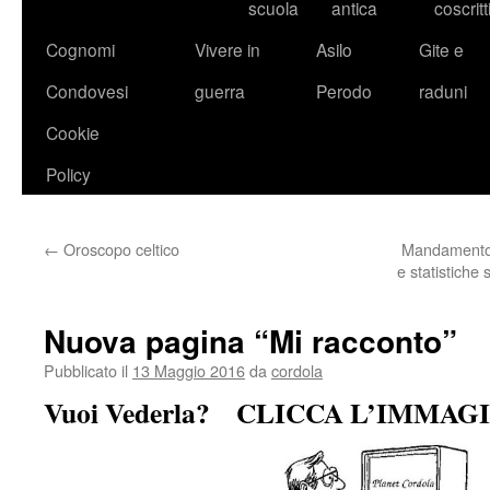
scuola
antica
coscritt
Cognomi
Vivere in
Asilo
Gite e
Condovesi
guerra
Perodo
raduni
Cookie
Policy
←
Oroscopo celtico
Mandamento d
e statistiche 
Nuova pagina “Mi racconto”
Pubblicato il
13 Maggio 2016
da
cordola
Vuoi Vederla? CLICCA L’IMMAG