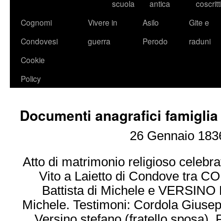
scuola
antica
coscritt
Cognomi
Vivere in
Asilo
Gite e
Condovesi
guerra
Perodo
raduni
Cookie
Policy
Documenti anagrafici famiglia
26 Gennaio 183
Atto di matrimonio religioso celebra
Vito a Laietto di Condove tra 
Battista di Michele e VERSINO 
Michele. Testimoni: Cordola Giusepp
Versino stefano (fratello sposa).