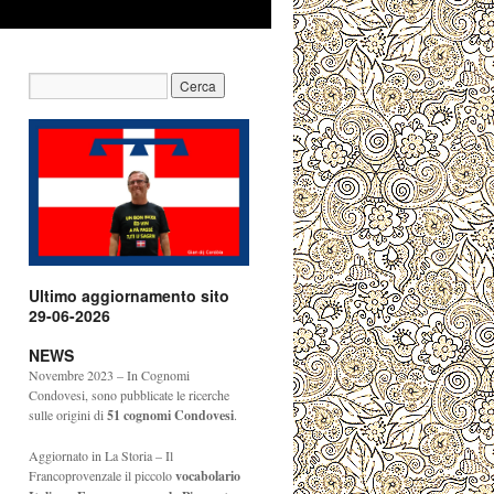
Ultimo aggiornamento sito
29-06-2026
NEWS
Novembre 2023 – In Cognomi
Condovesi, sono pubblicate le ricerche
sulle origini di
51
cognomi Condovesi
.
Aggiornato in La Storia – Il
Francoprovenzale il piccolo
vocabolario