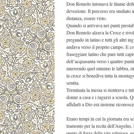
Don Romolo intonava le litanie delle
devozione. Il percorso era studiato i
distanza, essere visto.
Quando si arrivava nei punti prestabi
Don Romolo alzava la Croce e rivolg
pregando in latino e tutti gli altri 
andava verso il proprio campo. E cos
fraseggiare latino che pare tutti cap
dell’acquasanta verso i quattro punt
muovendo quel minimo le labbra, ri
la croce si benediva tutta la montag
sentita.
Terminata la messa si rientrava e tu
donne a casa e i ragazzi a scuola. Q
affidarli a Dio era insieme riconosc
Erano tempi in cui la giornata era s
tramonto per la recita dell’Angelus. 
punto di forza della vita religiosa,