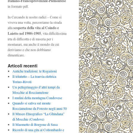
Italiano-Francoprovenzale-Piemontese
in formato pdf.
In Cercando le nostre radici – Come si
viveva una volta, percorriamo la strada
alla
scoperta della vita al Coindo e
Laietto nel 1900÷1905
, vita difficilissima
irta di difficoltà e di miseria per i
montanari, ma anche il mondo da cui
deriviamo e che non dobbiamo
dimenticare.
Articoli recenti
Antiche tradizioni: le Rogazioni
Il tritatutto – La tranvia elettrica
Torino-Rivoli
Un pellegrinaggio d’altri tempi da
Mocchie al Rocciamelone
I mulini della montagna Condovese
Quando si saliva sul monte
Rocciamelone da Foresto negli anni 50
Il Museo Etnografico “La Ghindana”
di Mocchie (Condove)
Il Maometto di Borgone di Susa
Ricordo di una gita al Collombardo e