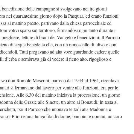
a benedizione delle campagne si svolgevano nei tre giorni
ebra nel quarantesimo giorno dopo la Pasqua), ed erano funzioni
sa al mattino presto, partivano dalla chiesa parrocchiale ed
ni votivi sparsi sul territorio, fermandosi ogni tanto durante il
i preghiere, letture di brani del Vangelo e benedizioni. Il Parroco
pieno di acqua benedetta che, con un ramoscello di ulivo o con
edicendoli. Tutti pregavano ad alta voce guardando cadere quelle
li d’erba e sembrava già di vedere il fieno alto, rigoglioso e
ove) don Romolo Mosconi, parroco dal 1944 al 1964, ricordava
tanari si fermavano dal lavoro per venire alle funzioni, era per le
ensione. Alle 6,30 del mattino iniziava la processione, un giorno
Madonna delle Grazie alle Sinette, un altro ai Bonaudi. In testa al
erichetti, poi il Parroco che intonava le lodi alla Madonna e
ivano i Priori e una lunga fila di donne, bambini e uomini, un coro