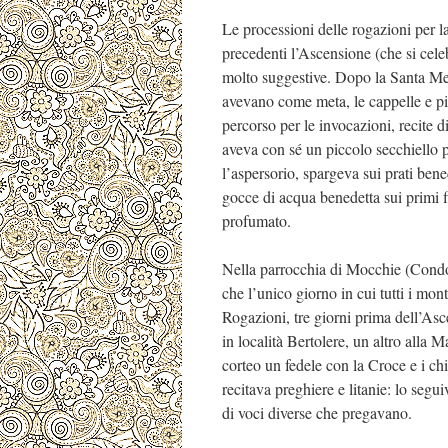
Le processioni delle rogazioni per l
precedenti l’Ascensione (che si cel
molto suggestive. Dopo la Santa Mes
avevano come meta, le cappelle e pilo
percorso per le invocazioni, recite d
aveva con sé un piccolo secchiello 
l’aspersorio, spargeva sui prati ben
gocce di acqua benedetta sui primi fi
profumato.
Nella parrocchia di Mocchie (Cond
che l’unico giorno in cui tutti i mon
Rogazioni, tre giorni prima dell’Asc
in località Bertolere, un altro alla 
corteo un fedele con la Croce e i chi
recitava preghiere e litanie: lo segu
di voci diverse che pregavano.