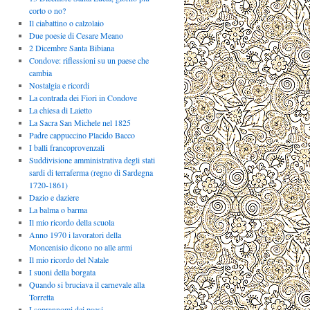
corto o no?
Il ciabattino o calzolaio
Due poesie di Cesare Meano
2 Dicembre Santa Bibiana
Condove: riflessioni su un paese che
cambia
Nostalgia e ricordi
La contrada dei Fiori in Condove
La chiesa di Laietto
La Sacra San Michele nel 1825
Padre cappuccino Placido Bacco
I balli francoprovenzali
Suddivisione amministrativa degli stati
sardi di terraferma (regno di Sardegna
1720-1861)
Dazio e daziere
La balma o barma
Il mio ricordo della scuola
Anno 1970 i lavoratori della
Moncenisio dicono no alle armi
Il mio ricordo del Natale
I suoni della borgata
Quando si bruciava il carnevale alla
Torretta
I soprannomi dei paesi