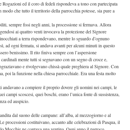
 Rogazioni ed il coro di fedeli rispondeva a tono con partecipata
n modo che tutto il territorio della parrocchia potesse, sia pure a
liti, sempre fissi negli anni, la processione si fermava. Allora
endosi ai quattro venti invocava la protezione del Signore
inginocchiati a terra rispondevano, mentre lo sguardo d’ognuno
ì, ad ogni fermata, si andava avanti per alcuni minuti in questo
issero benissimo. Il rito finiva sempre con l’aspersione
i cardinali mente tutti si segnavano con un segno di croce e,
ngraziavano e rivolgevano chissà quale preghiera al Signore. Con
na, poi la funzione nella chiesa parrocchiale. Era una festa molto
tti andavano a compiere il proprio dovere gli uomini nei campi, le
uei campi scoscesi, quei boschi, erano l’unica fonte di sussistenza,
enza ed auspicio.
candita dal suono delle campane: all’alba, al mezzogiorno e al
Le processioni costituivano, accanto alle celebrazioni di Pasqua, il
 solo Mocchie ne contava una ventina. Ogni anno il parroco