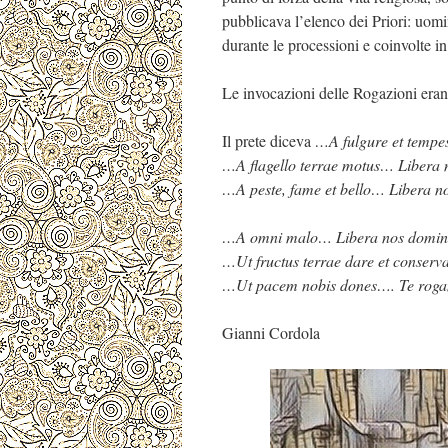
pubblicava l’elenco dei Priori: uomi
durante le processioni e coinvolte in
Le invocazioni delle Rogazioni eran
Il prete diceva
…A fulgure et tempe
…A flagello terrae motus… Liber
…A peste, fame et bello… Libera 
…A omni malo… Libera nos domi
…Ut fructus terrae dare et conserv
…Ut pacem nobis dones…. Te roga
Gianni Cordola