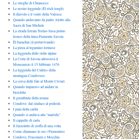
Le streghe di Chianocco
Le nostre leggende (Ël ròch longh)
Il diavolo e il vento della Valsusa
Quando andavamo da padre Alotto alla
Sacra di San Michele
La strada ferrata Torino-Susa primo
tronco della linea Piemonte Savoia
Ël barachin (il portavivande)
La pizza al tegamino torinese
La leggenda delle stelle alpine
La Corte di Savoia attraversa il
Moncenisio il 15 febbraio 1476
La leggenda del Culèiss della
montagna Condovese
La corsa delle fate al Monte Civrari
Quando imparavo ad andare in
bicicletta
Il grembiule della nonna
Condove: dal sindaco al podestà
I pani della carità
Quando si andava alla “maròda”
Il cappello di carta
Il fazzoletto di stoffa di una volta
Come chiamano le ore i Piemontesi
Condove, Frassinere e Mocchie