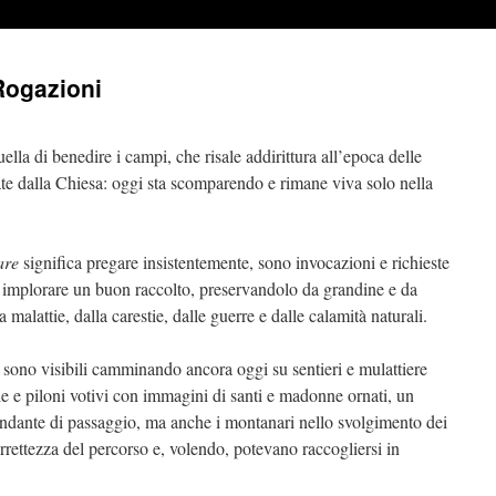
 Rogazioni
uella di benedire i campi, che risale addirittura all’epoca delle
ate dalla Chiesa: oggi sta scomparendo e rimane viva solo nella
are
significa pregare insistentemente, sono invocazioni e richieste
er implorare un buon raccolto, preservandolo da grandine e da
 malattie, dalla carestie, dalle guerre e dalle calamità naturali.
sa sono visibili camminando ancora oggi su sentieri e mulattiere
e e piloni votivi con immagini di santi e madonne ornati, un
viandante di passaggio, ma anche i montanari nello svolgimento dei
correttezza del percorso e, volendo, potevano raccogliersi in