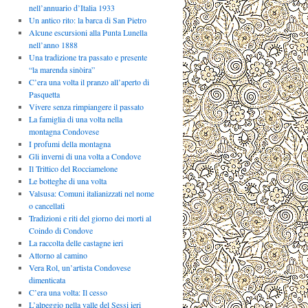
nell’annuario d’Italia 1933
Un antico rito: la barca di San Pietro
Alcune escursioni alla Punta Lunella
nell’anno 1888
Una tradizione tra passato e presente
“la marenda sinòira”
C’era una volta il pranzo all’aperto di
Pasquetta
Vivere senza rimpiangere il passato
La famiglia di una volta nella
montagna Condovese
I profumi della montagna
Gli inverni di una volta a Condove
Il Trittico del Rocciamelone
Le botteghe di una volta
Valsusa: Comuni italianizzati nel nome
o cancellati
Tradizioni e riti del giorno dei morti al
Coindo di Condove
La raccolta delle castagne ieri
Attorno al camino
Vera Rol, un’artista Condovese
dimenticata
C’era una volta: Il cesso
L’alpeggio nella valle del Sessi ieri