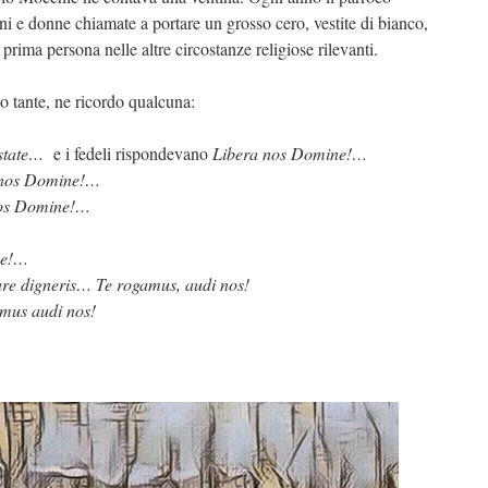
ni e donne chiamate a portare un grosso cero, vestite di bianco,
 prima persona nelle altre circostanze religiose rilevanti.
o tante, ne ricordo qualcuna:
state…
e i fedeli rispondevano
Libera nos Domine!…
a nos Domine!…
nos Domine!…
ne!…
are digneris… Te rogamus, audi nos!
mus audi nos!