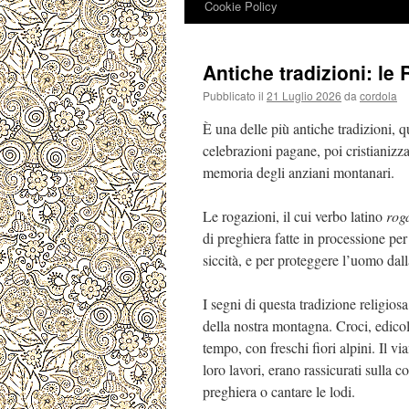
Cookie Policy
Antiche tradizioni: le
Pubblicato il
21 Luglio 2026
da
cordola
È una delle più antiche tradizioni, q
celebrazioni pagane, poi cristianizz
memoria degli anziani montanari.
Le rogazioni, il cui verbo latino
rog
di preghiera fatte in processione p
siccità, e per proteggere l’uomo dalla
I segni di questa tradizione religio
della nostra montagna. Croci, edicol
tempo, con freschi fiori alpini. Il 
loro lavori, erano rassicurati sulla 
preghiera o cantare le lodi.