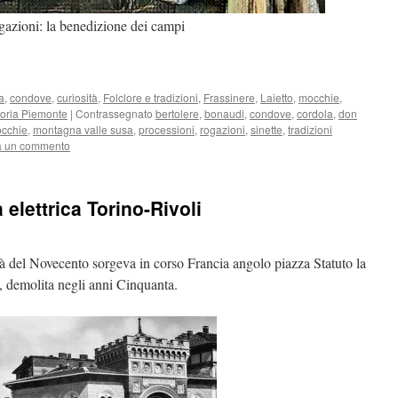
azioni: la benedizione dei campi
a
,
condove
,
curiosità
,
Folclore e tradizioni
,
Frassinere
,
Laietto
,
mocchie
,
toria Piemonte
|
Contrassegnato
bertolere
,
bonaudi
,
condove
,
cordola
,
don
cchie
,
montagna valle susa
,
processioni
,
rogazioni
,
sinette
,
tradizioni
a un commento
ia elettrica Torino-Rivoli
à del Novecento sorgeva in corso Francia angolo piazza Statuto la
i, demolita negli anni Cinquanta.