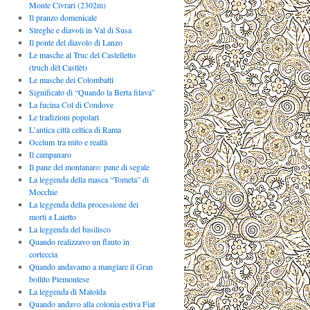
Monte Civrari (2302m)
Il pranzo domenicale
Streghe e diavoli in Val di Susa
Il ponte del diavolo di Lanzo
Le masche al Truc del Castelletto
(truch dël Castlèt)
Le masche dei Colombatti
Significato di “Quando la Berta filava”
La fucina Col di Condove
Le tradizioni popolari
L’antica città celtica di Rama
Ocelum tra mito e realtà
Il campanaro
Il pane del montanaro: pane di segale
La leggenda della masca “Tometa” di
Mocchie
La leggenda della processione dei
morti a Laietto
La leggenda del basilisco
Quando realizzavo un flauto in
corteccia
Quando andavamo a mangiare il Gran
bollito Piemontese
La leggenda di Matolda
Quando andavo alla colonia estiva Fiat