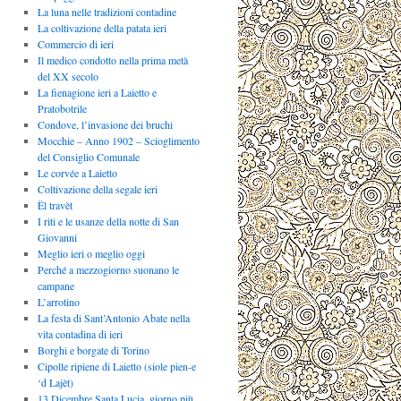
La luna nelle tradizioni contadine
La coltivazione della patata ieri
Commercio di ieri
Il medico condotto nella prima metà
del XX secolo
La fienagione ieri a Laietto e
Pratobotrile
Condove, l’invasione dei bruchi
Mocchie – Anno 1902 – Scioglimento
del Consiglio Comunale
Le corvée a Laietto
Coltivazione della segale ieri
Ël travèt
I riti e le usanze della notte di San
Giovanni
Meglio ieri o meglio oggi
Perché a mezzogiorno suonano le
campane
L’arrotino
La festa di Sant’Antonio Abate nella
vita contadina di ieri
Borghi e borgate di Torino
Cipolle ripiene di Laietto (siole pien-e
‘d Lajèt)
13 Dicembre Santa Lucia, giorno più