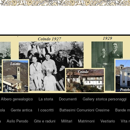
Albero genealogico
La storia
Documenti
Gallery storica personaggi
ola
Gente antica
I coscritti
Battesimi Comunioni Cresime
Bande mu
a
Asilo Perodo
Gite e raduni
Militari
Matrimoni
Vestiario
Vita 