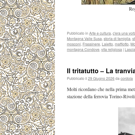
Rog
Pubblicato in
Arte e cultura
,
c'era una volt
Montagna Valle Susa
,
storia di famiglia
,
s
mosconi
,
Frassinere
,
Laietto
,
maffiotto
,
Mo
montagna Condove
,
vita religiosa
|
Lasci
Il tritatutto – La tranv
Pubblicato il
29 Giugno 2026
da
cordola
Molti ricordano che nella prima met
stazione della ferrovia Torino-Rivol