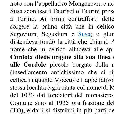
noto con l’appellativo Mongenevra e nel
Susa sconfisse i Taurisci o Taurini pro
a Torino. Ai primi contrafforti dell
sorgere la prima città che in celt
Segovium, Segusium e
Susa
) e giun
distendeva fondò la città che chiamò 
nome che in celtico alludeva alle ap
Cordola diede origine alla sua linea
alle Cordole
piccole borgate della
(insediamento antichissimo che ci ri
celtica in quanto Moccus è l’appellativo
stessa località è già citata col nome d
del 1033 dai fondatori del monastero
Comune sino al 1935 ora frazione d
(TO), e da lì si distribuì in più parti d