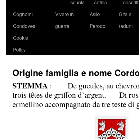
scuola
antica
coscritt
Cognomi
Vivere in
Asilo
Gite e
Condovesi
guerra
Perodo
raduni
Cookie
Policy
Origine famiglia e nome Cordo
STEMMA
: De gueules, au chevron 
trois têtes de griffon d’argent. Di ros
ermellino accompagnato da tre teste di g