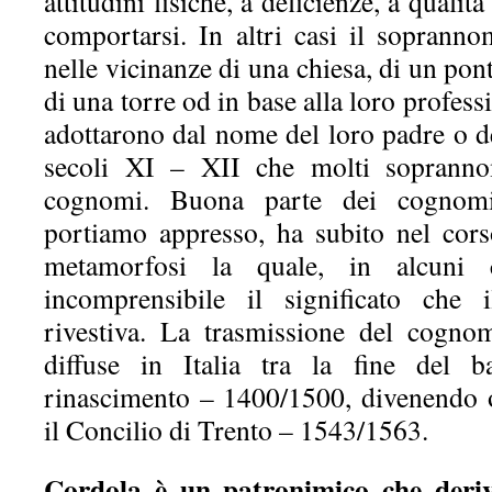
attitudini fisiche, a deficienze, a quali
comportarsi. In altri casi il sopranno
nelle vicinanze di una chiesa, di un pon
di una torre od in base alla loro professi
adottarono dal nome del loro padre o d
secoli XI – XII che molti sopranno
cognomi. Buona parte dei cognomi
portiamo appresso, ha subito nel cors
metamorfosi la quale, in alcuni
incomprensibile il significato che 
rivestiva. La trasmissione del cogno
diffuse in Italia tra la fine del 
rinascimento – 1400/1500, divenendo 
il Concilio di Trento – 1543/1563.
Cordola è un patronimico che deriv