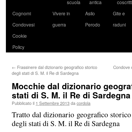
scuola
antica
coscritt
Cognomi
Vivere in
Asilo
Gite e
Condovesi
guerra
Perodo
raduni
Cookie
Policy
←
Frassinere dal dizionario geografico storico
Condove da
degli stati di S. M. il Re di Sardegna
Mocchie dal dizionario geograf
stati di S. M. il Re di Sardegna
Pubblicato il
1 Settembre 2013
da
cordola
Tratto dal dizionario geografico storico
degli stati di S. M. il Re di Sardegna