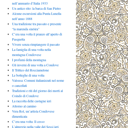
nell’annuario d’Italia 1933
Un antico rito: la barca di San Pietro
Alcune escursioni alla Punta Lunella
nell’anno 1888
Una tradizione tra passato e presente
“la marenda sinòira”
C’era una volta il pranzo all’aperto di
Pasquetta
Vivere senza rimpiangere il passato
La famiglia di una volta nella
montagna Condovese
I profumi della montagna
Gli inverni di una volta a Condove
Il Trittico del Rocciamelone
Le botteghe di una volta
Valsusa: Comuni italianizzati nel nome
o cancellati
Tradizioni e riti del giorno dei morti al
Coindo di Condove
La raccolta delle castagne ieri
Attorno al camino
Vera Rol, un’artista Condovese
dimenticata
C’era una volta: Il cesso
L’alpeggio nella valle del Sessi ieri