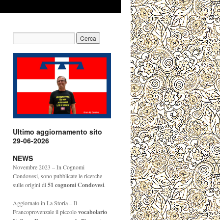
Ultimo aggiornamento sito
29-06-2026
NEWS
Novembre 2023 – In Cognomi
Condovesi, sono pubblicate le ricerche
sulle origini di
51
cognomi Condovesi
.
Aggiornato in La Storia – Il
Francoprovenzale il piccolo
vocabolario