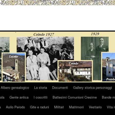
Albero genealogico
La storia
Documenti
Gallery storica personaggi
ola
Gente antica
I coscritti
Battesimi Comunioni Cresime
Bande mu
a
Asilo Perodo
Gite e raduni
Militari
Matrimoni
Vestiario
Vita 