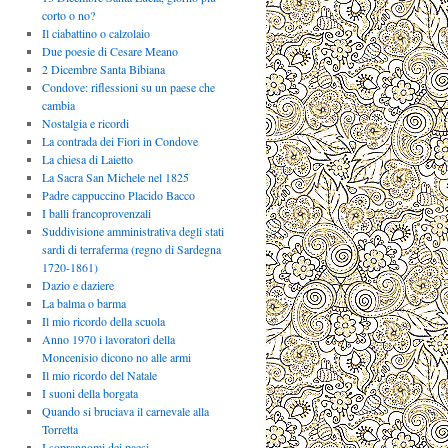
corto o no?
Il ciabattino o calzolaio
Due poesie di Cesare Meano
2 Dicembre Santa Bibiana
Condove: riflessioni su un paese che
cambia
Nostalgia e ricordi
La contrada dei Fiori in Condove
La chiesa di Laietto
La Sacra San Michele nel 1825
Padre cappuccino Placido Bacco
I balli francoprovenzali
Suddivisione amministrativa degli stati
sardi di terraferma (regno di Sardegna
1720-1861)
Dazio e daziere
La balma o barma
Il mio ricordo della scuola
Anno 1970 i lavoratori della
Moncenisio dicono no alle armi
Il mio ricordo del Natale
I suoni della borgata
Quando si bruciava il carnevale alla
Torretta
I soprannomi dei paesi