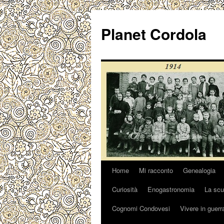
Vai
al
Planet Cordola
contenuto
Home
Mi racconto
Genealogia
Curiosità
Enogastronomia
La scu
Cognomi Condovesi
Vivere in guerr