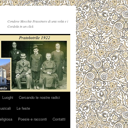
Condove Mocchie Frassinere di una volta e i
Cordola in un click
Luoghi
Cercando le nostre radici
sicali
Le feste
religiosa
Poesie e racconti
Contatti