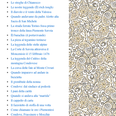
Le streghe di Chianocco
Le nostre leggende (Ël ròch longh)
Il diavolo e il vento della Valsusa
Quando andavamo da padre Alotto alla
Sacra di San Michele
La strada ferrata Torino-Susa primo
tronco della linea Piemonte Savoia
Ël barachin (il portavivande)
La pizza al tegamino torinese
La leggenda delle stelle alpine
La Corte di Savoia attraversa il
Moncenisio il 15 febbraio 1476
La leggenda del Culèiss della
montagna Condovese
La corsa delle fate al Monte Civrari
Quando imparavo ad andare in
bicicletta
Il grembiule della nonna
Condove: dal sindaco al podestà
I pani della carità
Quando si andava alla “maròda”
Il cappello di carta
Il fazzoletto di stoffa di una volta
Come chiamano le ore i Piemontesi
Condove, Frassinere e Mocchie