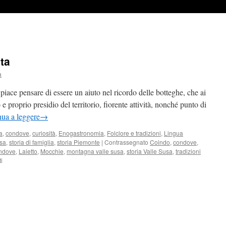
ta
a
ce pensare di essere un aiuto nel ricordo delle botteghe, che ai
e proprio presidio del territorio, fiorente attività, nonché punto di
ua a leggere
→
a
,
condove
,
curiosità
,
Enogastronomia
,
Folclore e tradizioni
,
Lingua
sa
,
storia di famiglia
,
storia Piemonte
|
Contrassegnato
Coindo
,
condove
,
ondove
,
Laietto
,
Mocchie
,
montagna valle susa
,
storia Valle Susa
,
tradizioni
su
i
Le
botteghe
di
una
volta