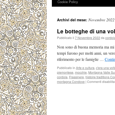
Cookie Policy
Novembre 2022
Archivi del mese:
Le botteghe di una vol
Pubblicato il
7 Novembre 2022
da
cordol
Non sono di buona memoria ma mi pia
tempi furono per molti anni, un vero 
riferimento per le famiglie …
Contin
Pubblicato in
Arte e cultura
,
c'era una volt
piemontese
,
mocchie
,
Montagna Valle Su
cordola
,
Frassinere
,
histoire traditions C
montagna Condove
|
Commenti disabilitat