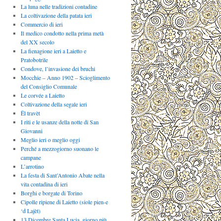
La luna nelle tradizioni contadine
La coltivazione della patata ieri
Commercio di ieri
Il medico condotto nella prima metà
del XX secolo
La fienagione ieri a Laietto e
Pratobotrile
Condove, l’invasione dei bruchi
Mocchie – Anno 1902 – Scioglimento
del Consiglio Comunale
Le corvée a Laietto
Coltivazione della segale ieri
Ël travèt
I riti e le usanze della notte di San
Giovanni
Meglio ieri o meglio oggi
Perché a mezzogiorno suonano le
campane
L’arrotino
La festa di Sant’Antonio Abate nella
vita contadina di ieri
Borghi e borgate di Torino
Cipolle ripiene di Laietto (siole pien-e
‘d Lajèt)
13 Dicembre Santa Lucia, giorno più