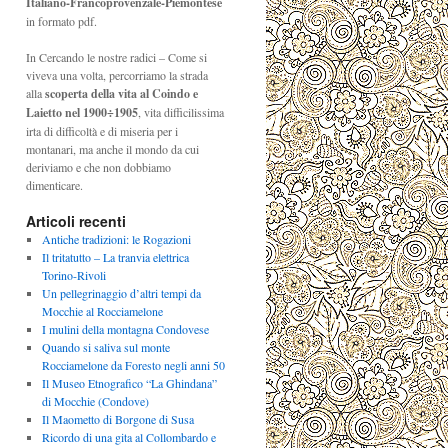
Italiano-Francoprovenzale-Piemontese
in formato pdf.
In Cercando le nostre radici – Come si
viveva una volta, percorriamo la strada
alla
scoperta della vita al Coindo e
Laietto nel 1900÷1905
, vita difficilissima
irta di difficoltà e di miseria per i
montanari, ma anche il mondo da cui
deriviamo e che non dobbiamo
dimenticare.
Articoli recenti
Antiche tradizioni: le Rogazioni
Il tritatutto – La tranvia elettrica
Torino-Rivoli
Un pellegrinaggio d’altri tempi da
Mocchie al Rocciamelone
I mulini della montagna Condovese
Quando si saliva sul monte
Rocciamelone da Foresto negli anni 50
Il Museo Etnografico “La Ghindana”
di Mocchie (Condove)
Il Maometto di Borgone di Susa
Ricordo di una gita al Collombardo e