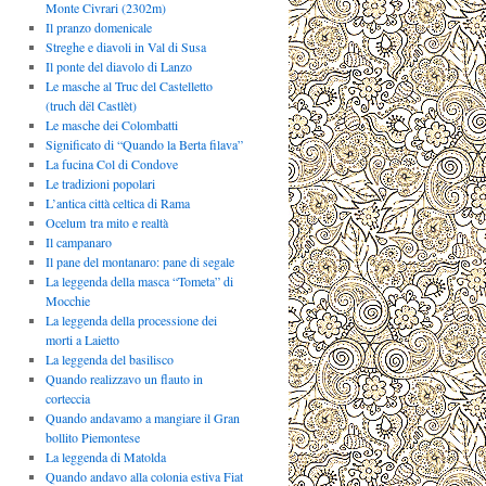
Monte Civrari (2302m)
Il pranzo domenicale
Streghe e diavoli in Val di Susa
Il ponte del diavolo di Lanzo
Le masche al Truc del Castelletto
(truch dël Castlèt)
Le masche dei Colombatti
Significato di “Quando la Berta filava”
La fucina Col di Condove
Le tradizioni popolari
L’antica città celtica di Rama
Ocelum tra mito e realtà
Il campanaro
Il pane del montanaro: pane di segale
La leggenda della masca “Tometa” di
Mocchie
La leggenda della processione dei
morti a Laietto
La leggenda del basilisco
Quando realizzavo un flauto in
corteccia
Quando andavamo a mangiare il Gran
bollito Piemontese
La leggenda di Matolda
Quando andavo alla colonia estiva Fiat