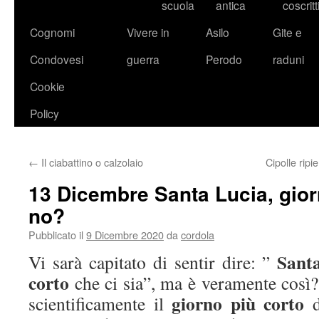
scuola
antica
coscritt
Cognomi
Vivere in
Asilo
Gite e
Condovesi
guerra
Perodo
raduni
Cookie
Policy
←
Il ciabattino o calzolaio
Cipolle ripi
13 Dicembre Santa Lucia, gior
no?
Pubblicato il
9 Dicembre 2020
da
cordola
Sant
Vi sarà capitato di sentir dire: ”
corto
che ci sia”, ma è veramente così? 
giorno più corto
scientificamente il
d