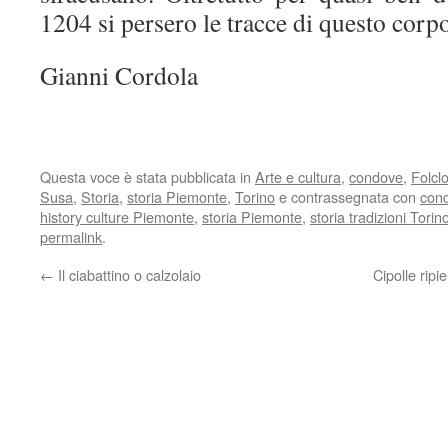
1204 si persero le tracce di questo corp
Gianni Cordola
Questa voce è stata pubblicata in
Arte e cultura
,
condove
,
Folclo
Susa
,
Storia
,
storia Piemonte
,
Torino
e contrassegnata con
con
history culture Piemonte
,
storia Piemonte
,
storia tradizioni Torin
permalink
.
←
Il ciabattino o calzolaio
Cipolle ripi