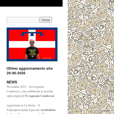
Ultimo aggiornamento sito
29-06-2026
NEWS
Novembre 2023 – In Cognomi
Condovesi, sono pubblicate le ricerche
sulle origini di
51
cognomi Condovesi
.
Aggiornato in La Storia – Il
Francoprovenzale il piccolo
vocabolario