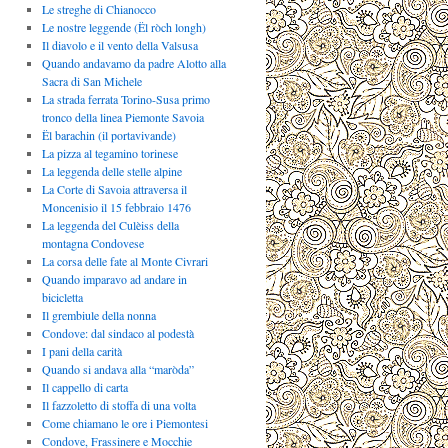
Le streghe di Chianocco
Le nostre leggende (Ël ròch longh)
Il diavolo e il vento della Valsusa
Quando andavamo da padre Alotto alla
Sacra di San Michele
La strada ferrata Torino-Susa primo
tronco della linea Piemonte Savoia
Ël barachin (il portavivande)
La pizza al tegamino torinese
La leggenda delle stelle alpine
La Corte di Savoia attraversa il
Moncenisio il 15 febbraio 1476
La leggenda del Culèiss della
montagna Condovese
La corsa delle fate al Monte Civrari
Quando imparavo ad andare in
bicicletta
Il grembiule della nonna
Condove: dal sindaco al podestà
I pani della carità
Quando si andava alla “maròda”
Il cappello di carta
Il fazzoletto di stoffa di una volta
Come chiamano le ore i Piemontesi
Condove, Frassinere e Mocchie