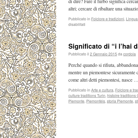
di dire? Fare il furbo significa cerc
altri; cercare di ribaltare una situa
Pubblicato in
Folclore e tradizioni
,
Lingua
su
disabilitati
Significato
di
“Furb
Significato di “i l’hai 
coma
Gariboja”
Pubblicato il
2 Gennaio 2015
da
cordola
Perché quando si rifiuta, abbandona 
mentre un piemontese sicuramente dic
come altri detti piemontesi, nasce 
Pubblicato in
Arte e cultura
,
Folclore e tra
culture traditions Turin
,
histoire tradition
Piemonte
,
Piemontèis
,
storia Piemonte
,
st