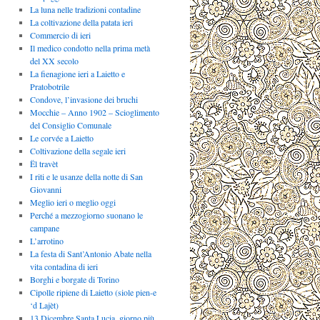
La luna nelle tradizioni contadine
La coltivazione della patata ieri
Commercio di ieri
Il medico condotto nella prima metà
del XX secolo
La fienagione ieri a Laietto e
Pratobotrile
Condove, l’invasione dei bruchi
Mocchie – Anno 1902 – Scioglimento
del Consiglio Comunale
Le corvée a Laietto
Coltivazione della segale ieri
Ël travèt
I riti e le usanze della notte di San
Giovanni
Meglio ieri o meglio oggi
Perché a mezzogiorno suonano le
campane
L’arrotino
La festa di Sant’Antonio Abate nella
vita contadina di ieri
Borghi e borgate di Torino
Cipolle ripiene di Laietto (siole pien-e
‘d Lajèt)
13 Dicembre Santa Lucia, giorno più