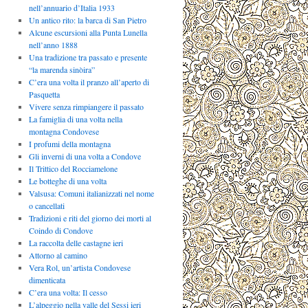
nell’annuario d’Italia 1933
Un antico rito: la barca di San Pietro
Alcune escursioni alla Punta Lunella
nell’anno 1888
Una tradizione tra passato e presente
“la marenda sinòira”
C’era una volta il pranzo all’aperto di
Pasquetta
Vivere senza rimpiangere il passato
La famiglia di una volta nella
montagna Condovese
I profumi della montagna
Gli inverni di una volta a Condove
Il Trittico del Rocciamelone
Le botteghe di una volta
Valsusa: Comuni italianizzati nel nome
o cancellati
Tradizioni e riti del giorno dei morti al
Coindo di Condove
La raccolta delle castagne ieri
Attorno al camino
Vera Rol, un’artista Condovese
dimenticata
C’era una volta: Il cesso
L’alpeggio nella valle del Sessi ieri