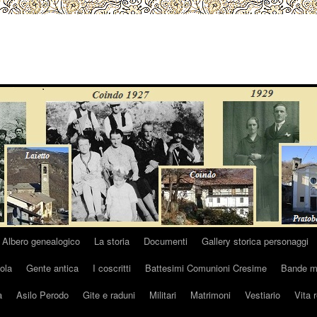
Albero genealogico
La storia
Documenti
Gallery storica personaggi
ola
Gente antica
I coscritti
Battesimi Comunioni Cresime
Bande mu
a
Asilo Perodo
Gite e raduni
Militari
Matrimoni
Vestiario
Vita 