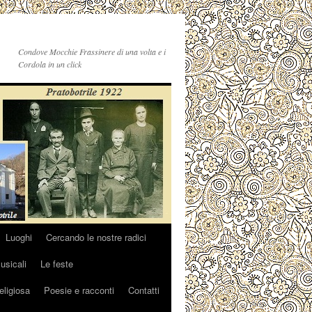
Condove Mocchie Frassinere di una volta e i
Cordola in un click
Luoghi
Cercando le nostre radici
sicali
Le feste
religiosa
Poesie e racconti
Contatti