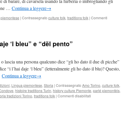
are di barare, di cavarsela usando la furberia o imbrogliando gli
zione …
Continua a leggere
→
 piemontese
|
Contrassegnato
culture folk
,
traditions folk
|
Commenti
daje ‘l bleu” e “dël pento”
o lascia una persona qualcuno dice “gli ho dato il due di picche”
e “i l’hai daje ‘l bleu” (letteralmente gli ho dato il blu)? Questo,
…
Continua a leggere
→
dizioni
,
Lingua piemontese
,
Storia
|
Contrassegnato
Amo Torino
,
culture folk
,
s Condove
,
histoire traditions Turin
,
history culture Piemonte
,
parlé piemontèis
,
su
oria tradizioni Torino
,
traditions folk
|
Commenti disabilitati
Significato
di
“i
l’hai
daje
‘l