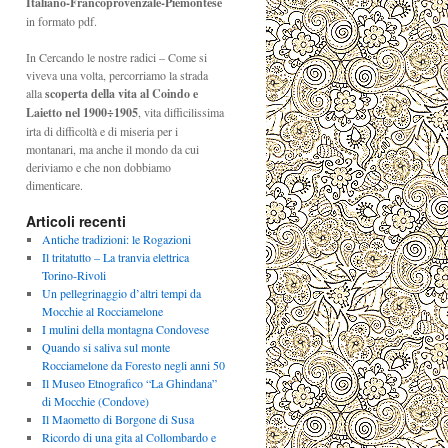
Italiano-Francoprovenzale-Piemontese
in formato pdf.
In Cercando le nostre radici – Come si
viveva una volta, percorriamo la strada
alla
scoperta della vita al Coindo e
Laietto nel 1900÷1905
, vita difficilissima
irta di difficoltà e di miseria per i
montanari, ma anche il mondo da cui
deriviamo e che non dobbiamo
dimenticare.
Articoli recenti
Antiche tradizioni: le Rogazioni
Il tritatutto – La tranvia elettrica
Torino-Rivoli
Un pellegrinaggio d’altri tempi da
Mocchie al Rocciamelone
I mulini della montagna Condovese
Quando si saliva sul monte
Rocciamelone da Foresto negli anni 50
Il Museo Etnografico “La Ghindana”
di Mocchie (Condove)
Il Maometto di Borgone di Susa
Ricordo di una gita al Collombardo e