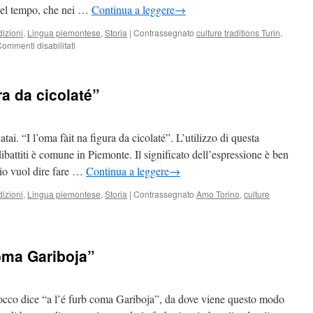
 bel tempo, che nei …
Continua a leggere
→
dizioni
,
Lingua piemontese
,
Storia
|
Contrassegnato
culture traditions Turin
,
su
ommenti disabilitati
Estate
di
San
ra da cicolaté”
Martino
e
“fé
San
ai. “I l’oma fàit na figura da cicolaté”. L’utilizzo di questa
Martin”
ibattiti è comune in Piemonte. Il significato dell’espressione è ben
aio vuol dire fare …
Continua a leggere
→
dizioni
,
Lingua piemontese
,
Storia
|
Contrassegnato
Amo Torino
,
culture
ificato
coma Gariboja”
ra
laté”
occo dice “a l’é furb coma Gariboja”, da dove viene questo modo