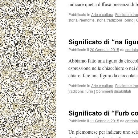
indicare quella diffusa presenza di
Pubblicato in
Arte e cultura
,
Folclore e tra
storia Piemonte
,
storia tradizioni Torino
|
C
Significato di “na figu
Pubblicato il
20 Gennaio 2015
da
cordola
Abbiamo fatto una figura da cioccolat
espressione nelle chiacchiere o nei d
chiaro: fare una figura da cioccolat
Pubblicato in
Arte e cultura
,
Folclore e tra
su
traditions Turin
|
Commenti disabilitati
Sign
di
“na
Significato di “Furb 
figu
da
Pubblicato il
11 Gennaio 2015
da
cordola
cico
Un piemontese per indicare uno sci