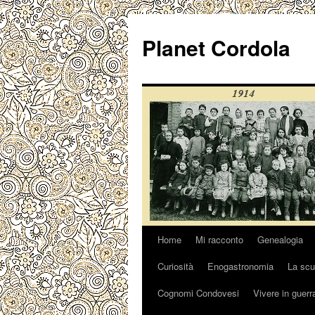
Vai
al
Planet Cordola
contenuto
Home
Mi racconto
Genealogia
Curiosità
Enogastronomia
La scu
Cognomi Condovesi
Vivere in guerr