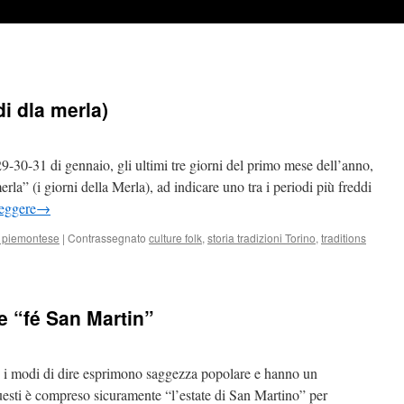
 di dla merla)
29-30-31 di gennaio, gli ultimi tre giorni del primo mese dell’anno,
erla” (i giorni della Merla), ad indicare uno tra i periodi più freddi
leggere
→
 piemontese
|
Contrassegnato
culture folk
,
storia tradizioni Torino
,
traditions
e “fé San Martin”
 i modi di dire esprimono saggezza popolare e hanno un
uesti è compreso sicuramente “l’estate di San Martino” per