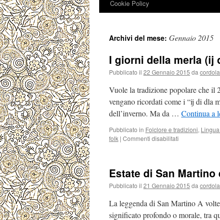
Cookie Policy
Gennaio 2015
Archivi del mese:
I giorni della merla (ij
Pubblicato il
22 Gennaio 2015
da
cordola
Vuole la tradizione popolare che il 
vengano ricordati come i “ij di dla m
dell’inverno. Ma da …
Continua a 
Pubblicato in
Folclore e tradizioni
,
Lingua
su
folk
|
Commenti disabilitati
I
giorni
della
Estate di San Martino 
merla
(ij
Pubblicato il
21 Gennaio 2015
da
cordola
di
dla
La leggenda di San Martino A volte
merla)
significato profondo o morale, tra q