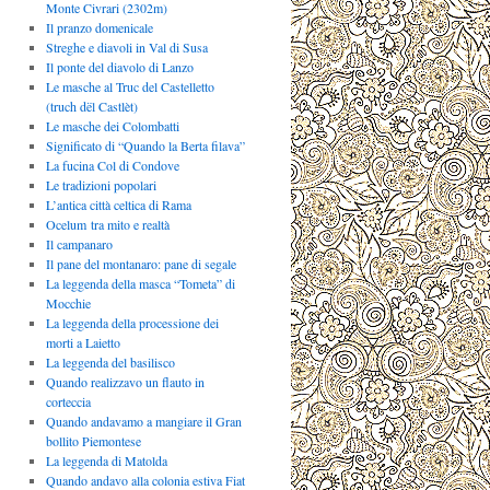
Monte Civrari (2302m)
Il pranzo domenicale
Streghe e diavoli in Val di Susa
Il ponte del diavolo di Lanzo
Le masche al Truc del Castelletto
(truch dël Castlèt)
Le masche dei Colombatti
Significato di “Quando la Berta filava”
La fucina Col di Condove
Le tradizioni popolari
L’antica città celtica di Rama
Ocelum tra mito e realtà
Il campanaro
Il pane del montanaro: pane di segale
La leggenda della masca “Tometa” di
Mocchie
La leggenda della processione dei
morti a Laietto
La leggenda del basilisco
Quando realizzavo un flauto in
corteccia
Quando andavamo a mangiare il Gran
bollito Piemontese
La leggenda di Matolda
Quando andavo alla colonia estiva Fiat