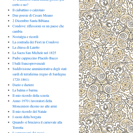
corto o no?
Il ciabattino o calzolaio
Due poesie di Cesare Meano
2 Dicembre Santa Bibiana
Condove: riflessioni su un paese che
cambia
Nostalgia e ricordi
La contrada dei Fiori in Condove
La chiesa di Laietto
La Sacra San Michele nel 1825
Padre cappuccino Placido Bacco
I balli francoprovenzali
Suddivisione amministrativa degli stati
sardi di terraferma (regno di Sardegna
1720-1861)
Dazio e daziere
La balma o barma
Il mio ricordo della scuola
Anno 1970 i lavoratori della
Moncenisio dicono no alle armi
Il mio ricordo del Natale
I suoni della borgata
Quando si bruciava il carnevale alla
Torretta
I soprannomi dei paesi