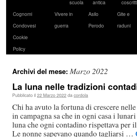
scuola
antica
coscritt
Cognomi
Vivere in
Asilo
Gite e
Condovesi
guerra
Perodo
raduni
Cookie
Policy
Marzo 2022
Archivi del mese:
La luna nelle tradizioni contad
Pubblicato il
22 Marzo 2022
da
cordola
Chi ha avuto la fortuna di crescere nel
in campagna sa che in ogni casa i lunari 
luna che ogni contadino rispettava per i
Le nonne sapevano quando tagliarsi …