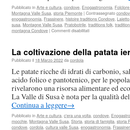
Pubblicato in
Arte e cultura
,
condove
,
Enogastronomia
,
Folclore
Montagna Valle Susa
,
storia Piemonte
|
Contrassegnato
condov
enogastronomia
,
Frassinere
,
histoire traditions Condove
,
Laietto
susa
,
Montagne Valle Susa
,
Pratobotrile
,
traditions folk
,
traditi
su
montagna Condove
|
Commenti disabilitati
La
luna
nelle
La coltivazione della patata ier
tradizioni
contadine
Pubblicato il
18 Marzo 2022
da
cordola
Le patate ricche di idrati di carbonio, sa
acido folico e pantotenico, per le popol
rivelarono una risorsa alimentare ed e
La Valle di Susa è nota per la qualità de
Continua a leggere
→
Pubblicato in
Arte e cultura
,
c'era una volta
,
condove
,
Enogastr
mocchie
,
Montagna Valle Susa
,
Storia
,
storia di famiglia
,
storia
condove
,
cordola
,
cultura valle Susa
,
enogastronomia
,
Frassine