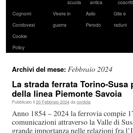
scuola
antica
coscritt
Cognomi
Vivere in
Asilo
Gite e
Condovesi
guerra
Perodo
raduni
Cookie
Policy
Febbraio 2024
Archivi del mese:
La strada ferrata Torino-Susa
della linea Piemonte Savoia
Pubblicato il
20 Febbraio 2024
da
cordola
Anno 1854 – 2024 la ferrovia compie 1
comunicazioni attraverso la Valle di S
grande importanza nelle relazioni fra l’It