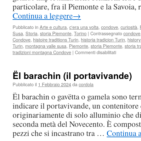
parti­colare, fra il Piemonte e la Savoia
Continua a leggere
→
Pubblicato in
Arte e cultura
,
c'era una volta
,
condove
,
curiosità
,
Susa
,
Storia
,
storia Piemonte
,
Torino
|
Contrassegnato
condove
Condove
,
histoire traditions Turin
,
historia tradicion Turin
,
histor
Turin
,
montagna valle susa
,
Piemonte
,
storia Piemonte
,
storia t
su
tradizioni montagna Condove
|
Commenti disabilitati
La
strada
ferrata
Ël barachin (il portavivande)
Torino-
Susa
Pubblicato il
1 Febbraio 2024
da
cordola
primo
Ël barachin o gavëtta o gamela sono ter
tronco
della
indicare il portavivande, un contenitore
linea
originariamente di solo alluminio che di
Piemonte
Savoia
seconda metà del Novecento. È compost
pezzi che si incastrano tra …
Continua a