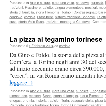
Pubblicato in
Arte e cultura
,
c'era una volta
,
condove
,
curiosità
,
tradizioni
,
Frassinere
,
Laietto
,
Lingua piemontese
,
mestieri
,
moc
storia di famiglia
,
storia Piemonte
,
Torino
|
Contrassegnato
bara
condove
,
cordola
,
Frassinere
,
histoire traditions Condove
,
Laiett
susa
,
storia Valle Susa
,
tradizioni montagna Condove
|
Commenti 
La pizza al tegamino torinese
Pubblicato il
1 Febbraio 2024
da
cordola
Da Gino e Poldo, la storia della pizza al
Com’era la Torino negli anni 30 del seco
ad inizio decennio erano circa 590.000, 
“cerea”, in via Roma erano iniziati i la
leggere
→
Pubblicato in
Arte e cultura
,
c'era una volta
,
curiosità
,
Enogastr
piemontese
,
mestieri
,
Storia
,
storia di famiglia
,
storia Piemonte
,
enogastronomia
,
historia tradicion Turin
,
pasquale stella
,
pizza 
s
Piemonte
,
storia tradizioni Torino
,
torino
|
Commenti disabilitati