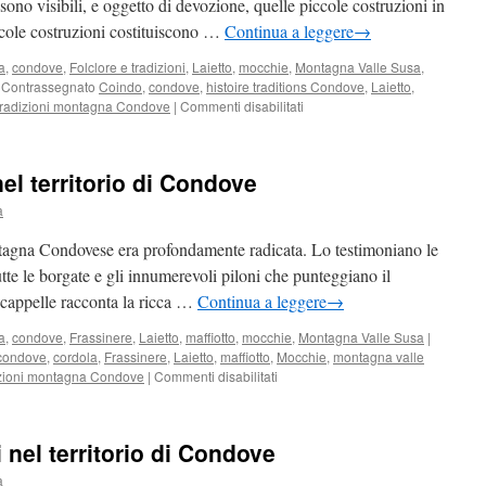
 sono visibili, e oggetto di devozione, quelle piccole costruzioni in
ccole costruzioni costituiscono …
Continua a leggere
→
a
,
condove
,
Folclore e tradizioni
,
Laietto
,
mocchie
,
Montagna Valle Susa
,
Contrassegnato
Coindo
,
condove
,
histoire traditions Condove
,
Laietto
,
su
tradizioni montagna Condove
|
Commenti disabilitati
Il
pilone
di
nel territorio di Condove
Pralesio
Superiore
a
di
Condove
tagna Condovese era profondamente radicata. Lo testimoniano le
utte le borgate e gli innumerevoli piloni che punteggiano il
 e cappelle racconta la ricca …
Continua a leggere
→
a
,
condove
,
Frassinere
,
Laietto
,
maffiotto
,
mocchie
,
Montagna Valle Susa
|
condove
,
cordola
,
Frassinere
,
Laietto
,
maffiotto
,
Mocchie
,
montagna valle
su
izioni montagna Condove
|
Commenti disabilitati
Le
cappelle
religiose
 nel territorio di Condove
nel
territorio
a