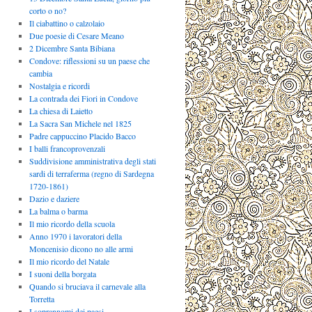
corto o no?
Il ciabattino o calzolaio
Due poesie di Cesare Meano
2 Dicembre Santa Bibiana
Condove: riflessioni su un paese che
cambia
Nostalgia e ricordi
La contrada dei Fiori in Condove
La chiesa di Laietto
La Sacra San Michele nel 1825
Padre cappuccino Placido Bacco
I balli francoprovenzali
Suddivisione amministrativa degli stati
sardi di terraferma (regno di Sardegna
1720-1861)
Dazio e daziere
La balma o barma
Il mio ricordo della scuola
Anno 1970 i lavoratori della
Moncenisio dicono no alle armi
Il mio ricordo del Natale
I suoni della borgata
Quando si bruciava il carnevale alla
Torretta
I soprannomi dei paesi