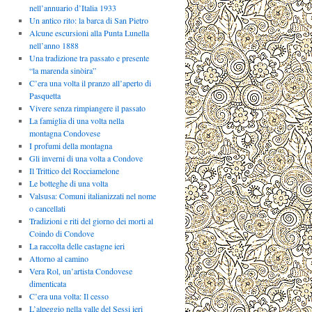
nell’annuario d’Italia 1933
Un antico rito: la barca di San Pietro
Alcune escursioni alla Punta Lunella
nell’anno 1888
Una tradizione tra passato e presente
“la marenda sinòira”
C’era una volta il pranzo all’aperto di
Pasquetta
Vivere senza rimpiangere il passato
La famiglia di una volta nella
montagna Condovese
I profumi della montagna
Gli inverni di una volta a Condove
Il Trittico del Rocciamelone
Le botteghe di una volta
Valsusa: Comuni italianizzati nel nome
o cancellati
Tradizioni e riti del giorno dei morti al
Coindo di Condove
La raccolta delle castagne ieri
Attorno al camino
Vera Rol, un’artista Condovese
dimenticata
C’era una volta: Il cesso
L’alpeggio nella valle del Sessi ieri