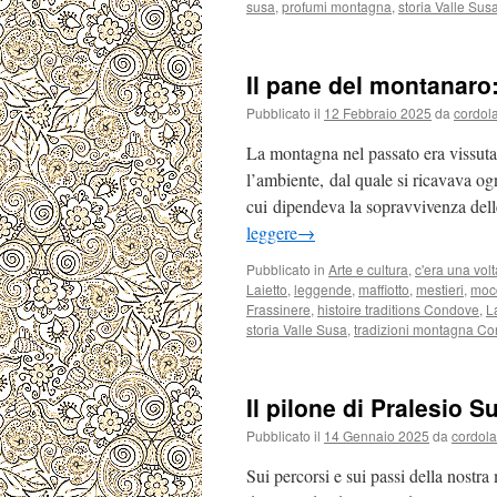
susa
,
profumi montagna
,
storia Valle Sus
Il pane del montanaro
Pubblicato il
12 Febbraio 2025
da
cordol
La montagna nel passato era vissuta
l’ambiente, dal quale si ricavava og
cui dipendeva la sopravvivenza delle
leggere
→
Pubblicato in
Arte e cultura
,
c'era una volt
Laietto
,
leggende
,
maffiotto
,
mestieri
,
moc
Frassinere
,
histoire traditions Condove
,
L
storia Valle Susa
,
tradizioni montagna C
Il pilone di Pralesio 
Pubblicato il
14 Gennaio 2025
da
cordola
Sui percorsi e sui passi della nostra