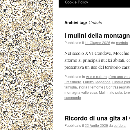
Cookie Policy
Coindo
Archivi tag:
I mulini della monta
Pubblicato il
11 Giugno 2026
da
cordola
Nel secolo XVI Condove, Mocchie e 
attorno ai principali nuclei abitati, c
presentava un uso del territorio cara
Pubblicato in
Arte e cultura
,
c'era una volt
Frassinere
,
Laietto
,
leggende
,
Lingua pi
famiglia
,
storia Piemonte
|
Contrassegnat
montagna valle susa
,
Mulini
,
rio puta
,
tor
commento
Ricordo di una gita a
Pubblicato il
22 Aprile 2026
da
cordola