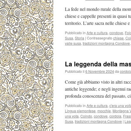
La fede nel mondo rurale della mon
chiese e cappelle presenti in quasi t
territorio. L’arte sacra nelle chiese
Pubblicato in
Arte e cultura
,
condove
,
Folc
Susa
,
Storia
|
Contrassegnato
chiese
,
Co
valle susa
,
tradizioni montagna Condove
La leggenda della ma
Pubblicato il
6 Novembre 2024
da
cordol
Come già abbiamo visto in altri racco
antiche leggende; e negli ingenui r
profonda conoscenza del passato, 
Pubblicato in
Arte e cultura
,
c'era una volt
Lingua piemontese
,
mocchie
,
Montagna V
una vota
,
Coindo
,
condove
,
cordola
,
Fras
Susa
,
tradizioni montagna Condove
|
Las