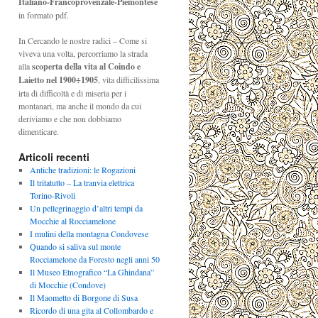
Italiano-Francoprovenzale-Piemontese
in formato pdf.
In Cercando le nostre radici – Come si
viveva una volta, percorriamo la strada
alla
scoperta della vita al Coindo e
Laietto nel 1900÷1905
, vita difficilissima
irta di difficoltà e di miseria per i
montanari, ma anche il mondo da cui
deriviamo e che non dobbiamo
dimenticare.
Articoli recenti
Antiche tradizioni: le Rogazioni
Il tritatutto – La tranvia elettrica
Torino-Rivoli
Un pellegrinaggio d’altri tempi da
Mocchie al Rocciamelone
I mulini della montagna Condovese
Quando si saliva sul monte
Rocciamelone da Foresto negli anni 50
Il Museo Etnografico “La Ghindana”
di Mocchie (Condove)
Il Maometto di Borgone di Susa
Ricordo di una gita al Collombardo e