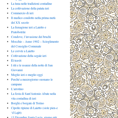
La luna nelle tradizioni contadine
La coltivazione della patata ieri
Commercio di ieri
Il medico condotto nella prima metà
del XX secolo
La fienagione ieri a Laietto e
Pratobotrile
Condove, l’invasione dei bruchi
Mocchie – Anno 1902 – Scioglimento
del Consiglio Comunale
Le corvée a Laietto
Coltivazione della segale ieri
Ël travèt
I riti e le usanze della notte di San
Giovanni
Meglio ieri o meglio oggi
Perché a mezzogiorno suonano le
campane
L’arrotino
La festa di Sant’Antonio Abate nella
vita contadina di ieri
Borghi e borgate di Torino
Cipolle ripiene di Laietto (siole pien-e
‘d Lajèt)
13 Dicembre Santa Lucia, giorno più