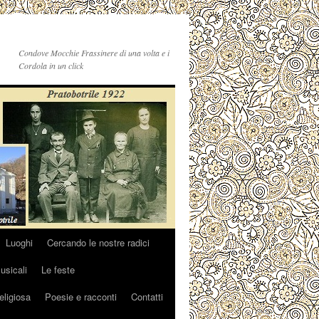
Condove Mocchie Frassinere di una volta e i
Cordola in un click
Luoghi
Cercando le nostre radici
sicali
Le feste
religiosa
Poesie e racconti
Contatti