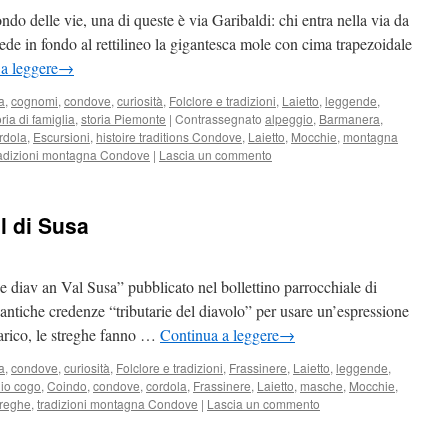
o delle vie, una di queste è via Garibaldi: chi entra nella via da
de in fondo al rettilineo la gigantesca mole con cima trapezoidale
a leggere
→
a
,
cognomi
,
condove
,
curiosità
,
Folclore e tradizioni
,
Laietto
,
leggende
,
oria di famiglia
,
storia Piemonte
|
Contrassegnato
alpeggio
,
Barmanera
,
rdola
,
Escursioni
,
histoire traditions Condove
,
Laietto
,
Mocchie
,
montagna
radizioni montagna Condove
|
Lascia un commento
al di Susa
diav an Val Susa” pubblicato nel bollettino parrocchiale di
antiche credenze “tributarie del diavolo” per usare un’espressione
carico, le streghe fanno …
Continua a leggere
→
a
,
condove
,
curiosità
,
Folclore e tradizioni
,
Frassinere
,
Laietto
,
leggende
,
dio cogo
,
Coindo
,
condove
,
cordola
,
Frassinere
,
Laietto
,
masche
,
Mocchie
,
treghe
,
tradizioni montagna Condove
|
Lascia un commento