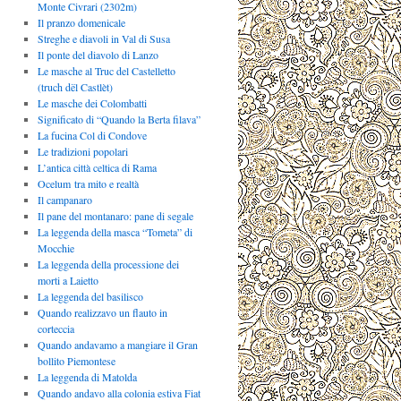
Monte Civrari (2302m)
Il pranzo domenicale
Streghe e diavoli in Val di Susa
Il ponte del diavolo di Lanzo
Le masche al Truc del Castelletto
(truch dël Castlèt)
Le masche dei Colombatti
Significato di “Quando la Berta filava”
La fucina Col di Condove
Le tradizioni popolari
L’antica città celtica di Rama
Ocelum tra mito e realtà
Il campanaro
Il pane del montanaro: pane di segale
La leggenda della masca “Tometa” di
Mocchie
La leggenda della processione dei
morti a Laietto
La leggenda del basilisco
Quando realizzavo un flauto in
corteccia
Quando andavamo a mangiare il Gran
bollito Piemontese
La leggenda di Matolda
Quando andavo alla colonia estiva Fiat