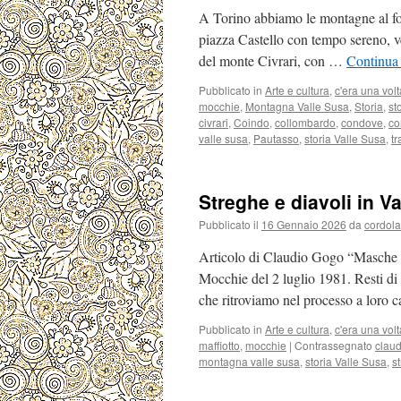
A Torino abbiamo le montagne al fond
piazza Castello con tempo sereno, ve
del monte Civrari, con …
Continua 
Pubblicato in
Arte e cultura
,
c'era una volt
mocchie
,
Montagna Valle Susa
,
Storia
,
st
civrari
,
Coindo
,
collombardo
,
condove
,
co
valle susa
,
Pautasso
,
storia Valle Susa
,
t
Streghe e diavoli in V
Pubblicato il
16 Gennaio 2026
da
cordola
Articolo di Claudio Gogo “Masche e 
Mocchie del 2 luglio 1981. Resti di 
che ritroviamo nel processo a loro 
Pubblicato in
Arte e cultura
,
c'era una volt
maffiotto
,
mocchie
|
Contrassegnato
clau
montagna valle susa
,
storia Valle Susa
,
s