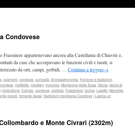
gna Condovese
Frassinere appartenevano ancora alla Castellania di Chiavrie e,
ostituiti da case che accorpavano le funzioni civili e rurali, si
tterizzato da orti, campi, gerbidi, …
Continua a leggere
→
a
,
cognomi
,
condove
,
curiosità
,
Enogastronomia
,
Folclore e tradizioni
,
emontese
,
maffiotto
,
mestieri
,
mocchie
,
Montagna Valle Susa
,
Storia
,
storia di
o
chiandone
,
Coindo
,
condove
,
cordola
,
Frassinere
,
fucine
,
Laietto
,
Mocchie
,
rente gravio
,
torrente Sessi
,
tradizioni montagna Condove
|
Lascia un
l Collombardo e Monte Civrari (2302m)