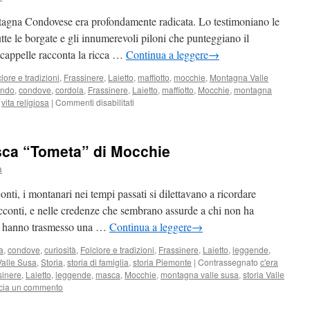
di
Condove
tagna Condovese era profondamente radicata. Lo testimoniano le
utte le borgate e gli innumerevoli piloni che punteggiano il
 e cappelle racconta la ricca …
Continua a leggere
→
lore e tradizioni
,
Frassinere
,
Laietto
,
maffiotto
,
mocchie
,
Montagna Valle
indo
,
condove
,
cordola
,
Frassinere
,
Laietto
,
maffiotto
,
Mocchie
,
montagna
su
,
vita religiosa
|
Commenti disabilitati
Le
Chiese
parrocchiali
sca “Tometa” di Mocchie
nel
territorio
a
di
Condove
nti, i montanari nei tempi passati si dilettavano a ricordare
acconti, e nelle credenze che sembrano assurde a chi non ha
ci hanno trasmesso una …
Continua a leggere
→
a
,
condove
,
curiosità
,
Folclore e tradizioni
,
Frassinere
,
Laietto
,
leggende
,
alle Susa
,
Storia
,
storia di famiglia
,
storia Piemonte
|
Contrassegnato
c'era
sinere
,
Laietto
,
leggende
,
masca
,
Mocchie
,
montagna valle susa
,
storia Valle
cia un commento