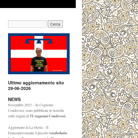
Ultimo aggiornamento sito
29-06-2026
NEWS
Novembre 2023 – In Cognomi
Condovesi, sono pubblicate le ricerche
sulle origini di
51
cognomi Condovesi
.
Aggiornato in La Storia – Il
Francoprovenzale il piccolo
vocabolario