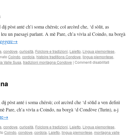
a
ij pòst anté ch’i soma chërsù; col arcòrd che, ‘d sòlit, as
l leu un paesagi parlant. A mè Pare, ch’a vivìa al Coindo, na borgà
leggere
→
a
,
condove
,
curiosità
,
Folclore e tradizioni
,
Laietto
,
Lingua piemontese
,
nato
Coindo
,
cordola
,
histoire traditions Condove
,
lingua piemontese
,
su
ria Valle Susa
,
tradizioni montagna Condove
|
Commenti disabilitati
Ij
son
ëd
gna
la
montagna
ij pòst anté i soma chërsù; col arcòrd che ‘d sòlid a ven definì
 mè Pare, ch’a vivìa a Coindo, na borgà ‘d Condòve (Turin), a-j
re
→
a
,
condove
,
curiosità
,
Folclore e tradizioni
,
Laietto
,
Lingua piemontese
,
to
Coindo
,
condove
,
cordola
,
Laietto
,
lingua piemontese
,
montagna valle