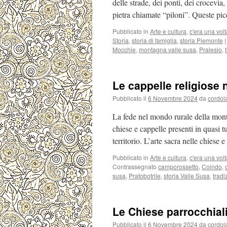
delle strade, dei ponti, dei crocevia,
pietra chiamate “piloni”. Queste pi
Pubblicato in
Arte e cultura
,
c'era una volt
Storia
,
storia di famiglia
,
storia Piemonte
|
Mocchie
,
montagna valle susa
,
Pralesio
,
Le cappelle religiose 
Pubblicato il
6 Novembre 2024
da
cordol
La fede nel mondo rurale della mon
chiese e cappelle presenti in quasi t
territorio. L’arte sacra nelle chiese
Pubblicato in
Arte e cultura
,
c'era una volt
Contrassegnato
camporossetto
,
Coindo
,
susa
,
Pratobotrile
,
storia Valle Susa
,
trad
Le Chiese parrocchiali
Pubblicato il
6 Novembre 2024
da
cordol