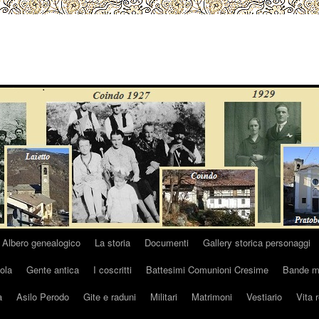
Albero genealogico
La storia
Documenti
Gallery storica personaggi
ola
Gente antica
I coscritti
Battesimi Comunioni Cresime
Bande mu
a
Asilo Perodo
Gite e raduni
Militari
Matrimoni
Vestiario
Vita 