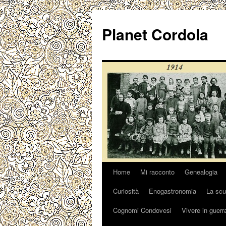
Vai
al
Planet Cordola
contenuto
Home
Mi racconto
Genealogia
Curiosità
Enogastronomia
La scu
Cognomi Condovesi
Vivere in guerr