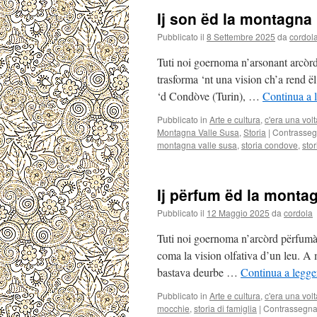
Ij son ëd la montagna
Pubblicato il
8 Settembre 2025
da
cordol
Tuti noi goernoma n’arsonant arcòrd d
trasforma ‘nt una vision ch’a rend ë
‘d Condòve (Turin), …
Continua a 
Pubblicato in
Arte e cultura
,
c'era una volt
Montagna Valle Susa
,
Storia
|
Contrasseg
montagna valle susa
,
storia condove
,
sto
Ij përfum ëd la monta
Pubblicato il
12 Maggio 2025
da
cordola
Tuti noi goernoma n’arcòrd përfumà d
coma la vision olfativa d’un leu. A
bastava deurbe …
Continua a legge
Pubblicato in
Arte e cultura
,
c'era una volt
mocchie
,
storia di famiglia
|
Contrassegna