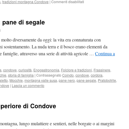
su
a
,
tradizioni montagna Condove
|
Commenti disabilitati
Ij
përfum
ëd
: pane di segale
la
montagna
a
 molto diversamente da oggi: la vita era connaturata con
ni sostentamento. La nuda terra e il bosco erano elementi da
 famiglie, attraverso una serie di attività agricole …
Continua a
a
,
condove
,
curiosità
,
Enogastronomia
,
Folclore e tradizioni
,
Frassinere
,
chie
,
storia di famiglia
|
Contrassegnato
Coindo
,
condove
,
cordola
,
aietto
,
Mocchie
,
montagna valle susa
,
pane nero
,
pane segale
,
Pratobotrile
,
ondove
|
Lascia un commento
Superiore di Condove
 montagna, lungo mulattiere e sentieri, nelle borgate o ai margini