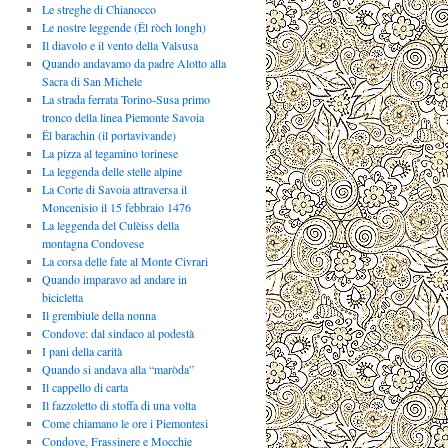
Le streghe di Chianocco
Le nostre leggende (Ël ròch longh)
Il diavolo e il vento della Valsusa
Quando andavamo da padre Alotto alla
Sacra di San Michele
La strada ferrata Torino-Susa primo
tronco della linea Piemonte Savoia
Ël barachin (il portavivande)
La pizza al tegamino torinese
La leggenda delle stelle alpine
La Corte di Savoia attraversa il
Moncenisio il 15 febbraio 1476
La leggenda del Culèiss della
montagna Condovese
La corsa delle fate al Monte Civrari
Quando imparavo ad andare in
bicicletta
Il grembiule della nonna
Condove: dal sindaco al podestà
I pani della carità
Quando si andava alla “maròda”
Il cappello di carta
Il fazzoletto di stoffa di una volta
Come chiamano le ore i Piemontesi
Condove, Frassinere e Mocchie