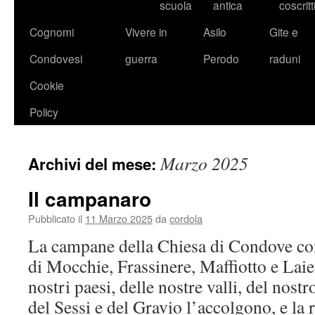
scuola
antica
coscritt
Cognomi
Vivere in
Asilo
Gite e
Condovesi
guerra
Perodo
raduni
Cookie
Policy
Marzo 2025
Archivi del mese:
Il campanaro
Pubblicato il
11 Marzo 2025
da
cordola
La campane della Chiesa di Condove con
di Mocchie, Frassinere, Maffiotto e Laie
nostri paesi, delle nostre valli, del nost
del Sessi e del Gravio l’accolgono, e l