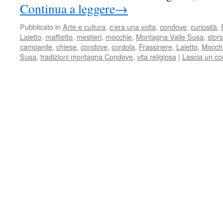
Continua a leggere
→
Pubblicato in
Arte e cultura
,
c'era una volta
,
condove
,
curiosità
,
Laietto
,
maffiotto
,
mestieri
,
mocchie
,
Montagna Valle Susa
,
stor
campanile
,
chiese
,
condove
,
cordola
,
Frassinere
,
Laietto
,
Mocch
Susa
,
tradizioni montagna Condove
,
vita religiosa
|
Lascia un c