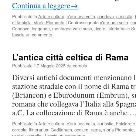
Continua a leggere
→
Pubblicato in
Arte e cultura
,
c'era una volta
,
condove
,
curiosità
,
di famiglia
,
storia Piemonte
|
Contrassegnato
c'era una volta
,
co
Condove
,
leggende
,
montagna valle susa
,
ricordi
,
storia Valle S
Lascia un commento
L’antica città celtica di Rama
Pubblicato il
7 Maggio 2025
da
cordola
Diversi antichi documenti menzionano l
stazione stradale con il nome di Rama t
(Briancon) e Eburodunum (Embrun), sul
romana che collegava l’Italia alla Spagna
a.C. La collocazione di Rama è anche 
Pubblicato in
Arte e cultura
,
c'era una volta
,
curiosità
,
Folclore e 
cordola
,
Itinerarium Gaditanum
,
ocelum
,
rama
,
storia Piemonte
,
vasi di vicarello
|
Lascia un commento