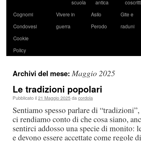
scuola
antica
coscritt
Cognomi
Vivere in
Asilo
Gite e
Condovesi
guerra
Perodo
raduni
Cookie
Policy
Maggio 2025
Archivi del mese:
Le tradizioni popolari
Pubblicato il
21 Maggio 2025
da
cordola
Sentiamo spesso parlare di “tradizioni”
ci rendiamo conto di che cosa siano, anc
sentirci addosso una specie di monito: l
e devono essere accettate come regole di