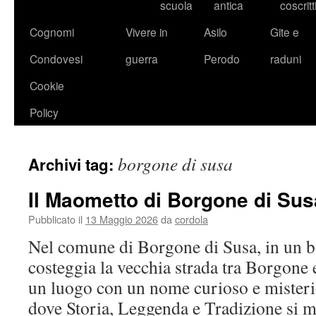
scuola
antica
coscritt
Cognomi
Vivere in
Asilo
Gite e
Condovesi
guerra
Perodo
raduni
Cookie
Policy
borgone di susa
Archivi tag:
Il Maometto di Borgone di Sus
Pubblicato il
13 Maggio 2026
da
cordola
Nel comune di Borgone di Susa, in un b
costeggia la vecchia strada tra Borgone 
un luogo con un nome curioso e mister
dove Storia, Leggenda e Tradizione si