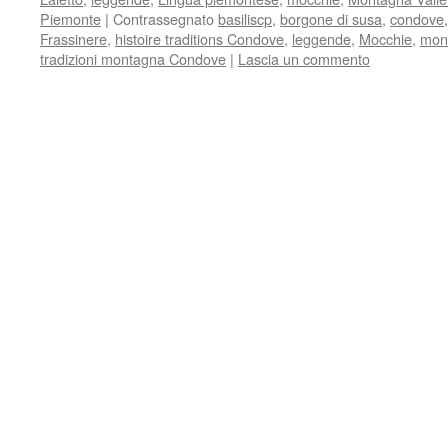
Piemonte
|
Contrassegnato
basiliscp
,
borgone di susa
,
condove
Frassinere
,
histoire traditions Condove
,
leggende
,
Mocchie
,
mont
tradizioni montagna Condove
|
Lascia un commento