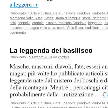
a leggere
→
Pubblicato in
Arte e cultura
,
c'era una volta
,
condove
,
curiosità
,
Montagna Valle Susa
,
Storia
,
storia di famiglia
,
storia Piemonte
celti
,
coppelle
,
cordola
,
histoire traditions Condove
,
leggende
,
m
masche
,
montagna valle susa
,
storia Valle Susa
,
tradizioni mo
commento
La leggenda del basilisco
Pubblicato il
9 Ottobre 2024
da
cordola
Masche, masconi, diavoli, fate, esseri a
magia: più volte ho pubblicato articoli s
leggende nate dal mistero dei boschi e d
della montagna. Mentre i personaggi ci
probabilmente dalla mitizzazione …
Co
Pubblicato in
Arte e cultura
,
c'era una volta
,
condove
,
curiosità
,
Laietto
,
leggende
,
Lingua piemontese
,
mocchie
,
Montagna Vall