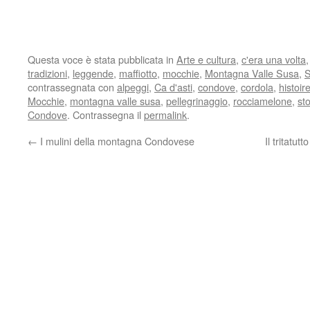
Questa voce è stata pubblicata in
Arte e cultura
,
c'era una volta
tradizioni
,
leggende
,
maffiotto
,
mocchie
,
Montagna Valle Susa
,
S
contrassegnata con
alpeggi
,
Ca d'asti
,
condove
,
cordola
,
histoir
Mocchie
,
montagna valle susa
,
pellegrinaggio
,
rocciamelone
,
st
Condove
. Contrassegna il
permalink
.
←
I mulini della montagna Condovese
Il tritatut