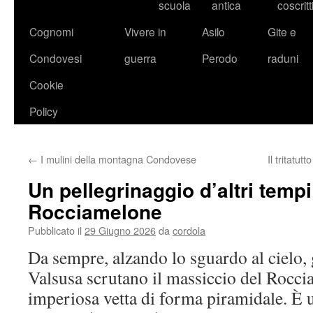
scuola
antica
coscritt
Cognomi
Vivere in
Asilo
Gite e
Condovesi
guerra
Perodo
raduni
Cookie
Policy
←
I mulini della montagna Condovese
Il tritatut
Un pellegrinaggio d’altri temp
Rocciamelone
Pubblicato il
29 Giugno 2026
da
cordola
Da sempre, alzando lo sguardo al cielo, g
Valsusa scrutano il massiccio del Rocci
imperiosa vetta di forma piramidale. È 