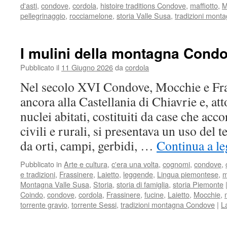
d'asti
,
condove
,
cordola
,
histoire traditions Condove
,
maffiotto
,
M
pellegrinaggio
,
rocciamelone
,
storia Valle Susa
,
tradizioni mon
I mulini della montagna Cond
Pubblicato il
11 Giugno 2026
da
cordola
Nel secolo XVI Condove, Mocchie e Fra
ancora alla Castellania di Chiavrie e, att
nuclei abitati, costituiti da case che acc
civili e rurali, si presentava un uso del t
da orti, campi, gerbidi, …
Continua a le
Pubblicato in
Arte e cultura
,
c'era una volta
,
cognomi
,
condove
,
e tradizioni
,
Frassinere
,
Laietto
,
leggende
,
Lingua piemontese
,
m
Montagna Valle Susa
,
Storia
,
storia di famiglia
,
storia Piemonte
Coindo
,
condove
,
cordola
,
Frassinere
,
fucine
,
Laietto
,
Mocchie
,
torrente gravio
,
torrente Sessi
,
tradizioni montagna Condove
|
L