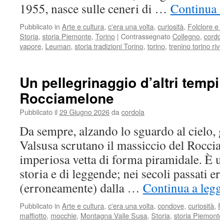
1955, nasce sulle ceneri di …
Continua 
Pubblicato in
Arte e cultura
,
c'era una volta
,
curiosità
,
Folclore e 
Storia
,
storia Piemonte
,
Torino
|
Contrassegnato
Collegno
,
cord
vapore
,
Leuman
,
storia tradizioni Torino
,
torino
,
trenino torino riv
Un pellegrinaggio d’altri temp
Rocciamelone
Pubblicato il
29 Giugno 2026
da
cordola
Da sempre, alzando lo sguardo al cielo, g
Valsusa scrutano il massiccio del Rocci
imperiosa vetta di forma piramidale. È 
storia e di leggende; nei secoli passati e
(erroneamente) dalla …
Continua a leg
Pubblicato in
Arte e cultura
,
c'era una volta
,
condove
,
curiosità
,
maffiotto
,
mocchie
,
Montagna Valle Susa
,
Storia
,
storia Piemont