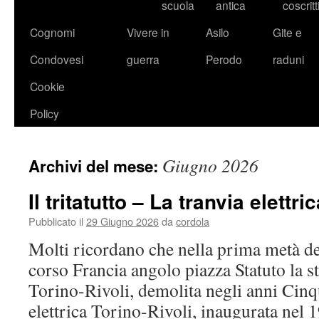
scuola
antica
coscritt
Cognomi
Vivere in
Asilo
Gite e
Condovesi
guerra
Perodo
raduni
Cookie
Policy
Giugno 2026
Archivi del mese:
Il tritatutto – La tranvia elettri
Pubblicato il
29 Giugno 2026
da
cordola
Molti ricordano che nella prima metà d
corso Francia angolo piazza Statuto la st
Torino-Rivoli, demolita negli anni Cinq
elettrica Torino-Rivoli, inaugurata nel 1