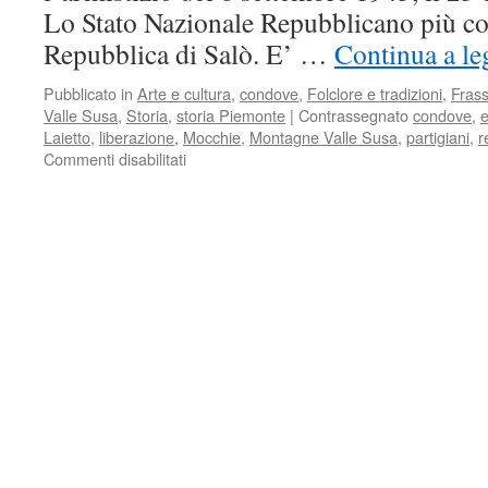
Lo Stato Nazionale Repubblicano più c
Repubblica di Salò. E’ …
Continua a le
Pubblicato in
Arte e cultura
,
condove
,
Folclore e tradizioni
,
Frass
Valle Susa
,
Storia
,
storia Piemonte
|
Contrassegnato
condove
,
e
Laietto
,
liberazione
,
Mocchie
,
Montagne Valle Susa
,
partigiani
,
r
su
Commenti disabilitati
Stragi
ed
eccidi
a
Condove
nella
guerra
1940/45