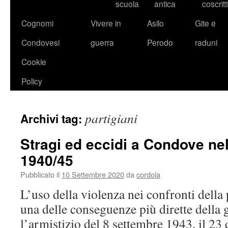
scuola
antica
coscritt
Cognomi
Vivere in
Asilo
Gite e
Condovesi
guerra
Perodo
raduni
Cookie
Policy
partigiani
Archivi tag:
Stragi ed eccidi a Condove nel
1940/45
Pubblicato il
10 Settembre 2020
da
cordola
L’uso della violenza nei confronti della
una delle conseguenze più dirette della
l’armistizio del 8 settembre 1943, il 23