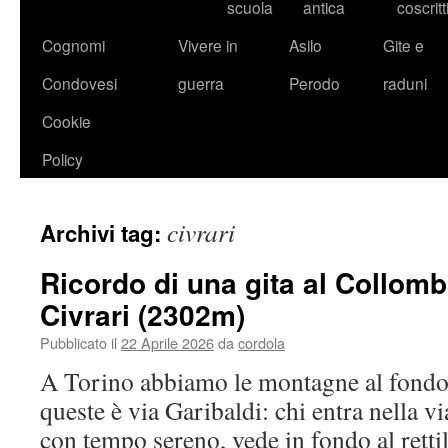
scuola
antica
coscritt
Cognomi
Vivere in
Asilo
Gite e
Condovesi
guerra
Perodo
raduni
Cookie
Policy
civrari
Archivi tag:
Ricordo di una gita al Collom
Civrari (2302m)
Pubblicato il
22 Aprile 2026
da
cordola
A Torino abbiamo le montagne al fondo 
queste è via Garibaldi: chi entra nella v
con tempo sereno, vede in fondo al retti