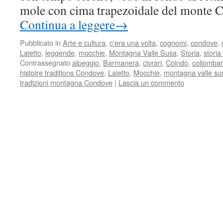
mole con cima trapezoidale del monte C
Continua a leggere
→
Pubblicato in
Arte e cultura
,
c'era una volta
,
cognomi
,
condove
,
Laietto
,
leggende
,
mocchie
,
Montagna Valle Susa
,
Storia
,
storia
Contrassegnato
alpeggio
,
Barmanera
,
civrari
,
Coindo
,
collomba
histoire traditions Condove
,
Laietto
,
Mocchie
,
montagna valle su
tradizioni montagna Condove
|
Lascia un commento