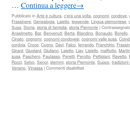
…
Continua a leggere
→
Pubblicato in
Arte e cultura
,
c'era una volta
,
cognomi
,
condove
,
Frassinere
,
Genealogia
,
Laietto
,
leggende
,
Lingua piemontese
,
Susa
,
Storia
,
storia di famiglia
,
storia Piemonte
|
Contrassegnat
Anselmetto
,
Bar
,
Benvenuti
,
Berta
,
Blandino
,
Bonaudo
,
Borello
,
Cinato
,
cognomi
,
cognomi condovesi
,
cognomi valle susa
,
Coind
cordola
,
Croce
,
Cugno
,
Davi
,
Falco
,
ferrando
,
Franchino
,
Frassi
Girard
,
Giuglard
,
Giuliano
,
Laietto
,
Liay
,
Listello
,
maffiotto
,
Marti
susa
,
Paschero
,
Pautasso
,
Peretti
,
Perotto
,
Pettigiani
,
Ravetto
,
Rocci
,
Selvo
,
Senor
,
stemmi
,
storia Piemonte
,
Suppo
,
tradizion
su
Versino
,
Vinassa
|
Commenti disabilitati
Cognomi
Condovesi