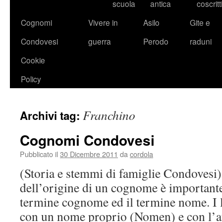
scuola
antica
coscritt
Cognomi
Vivere in
Asilo
Gite e
Condovesi
guerra
Perodo
raduni
Cookie
Policy
Franchino
Archivi tag:
Cognomi Condovesi
Pubblicato il
30 Dicembre 2011
da
cordola
(Storia e stemmi di famiglie Condovesi)
dell’origine di un cognome è importante
termine cognome ed il termine nome. I la
con un nome proprio (Nomen) e con l’at