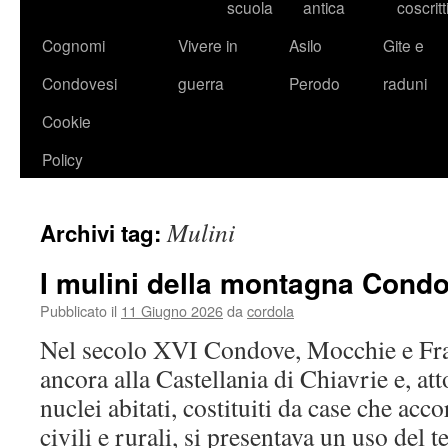
scuola
antica
coscritt
Cognomi
Vivere in
Asilo
Gite e
Condovesi
guerra
Perodo
raduni
Cookie
Policy
Mulini
Archivi tag:
I mulini della montagna Cond
Pubblicato il
11 Giugno 2026
da
cordola
Nel secolo XVI Condove, Mocchie e Fra
ancora alla Castellania di Chiavrie e, att
nuclei abitati, costituiti da case che acc
civili e rurali, si presentava un uso del t