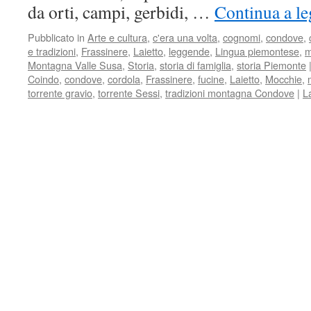
da orti, campi, gerbidi, …
Continua a le
Pubblicato in
Arte e cultura
,
c'era una volta
,
cognomi
,
condove
,
e tradizioni
,
Frassinere
,
Laietto
,
leggende
,
Lingua piemontese
,
m
Montagna Valle Susa
,
Storia
,
storia di famiglia
,
storia Piemonte
Coindo
,
condove
,
cordola
,
Frassinere
,
fucine
,
Laietto
,
Mocchie
,
torrente gravio
,
torrente Sessi
,
tradizioni montagna Condove
|
L