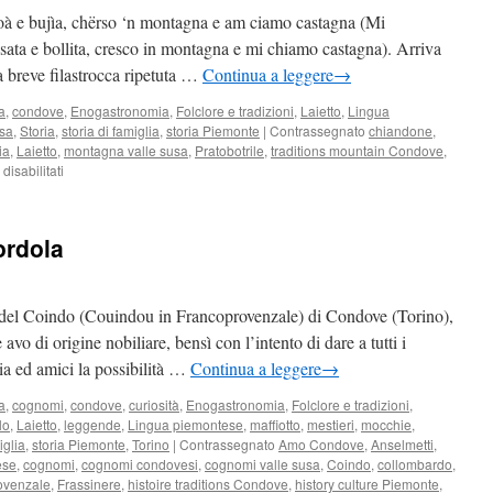
oà e bujìa, chërso ‘n montagna e am ciamo castagna (Mi
ssata e bollita, cresco in montagna e mi chiamo castagna). Arriva
ta breve filastrocca ripetuta …
Continua a leggere
→
a
,
condove
,
Enogastronomia
,
Folclore e tradizioni
,
Laietto
,
Lingua
sa
,
Storia
,
storia di famiglia
,
storia Piemonte
|
Contrassegnato
chiandone
,
ia
,
Laietto
,
montagna valle susa
,
Pratobotrile
,
traditions mountain Condove
,
su
isabilitati
La
raccolta
delle
ordola
castagne
ieri
el Coindo (Couindou in Francoprovenzale) di Condove (Torino),
avo di origine nobiliare, bensì con l’intento di dare a tutti i
a ed amici la possibilità …
Continua a leggere
→
a
,
cognomi
,
condove
,
curiosità
,
Enogastronomia
,
Folclore e tradizioni
,
lo
,
Laietto
,
leggende
,
Lingua piemontese
,
maffiotto
,
mestieri
,
mocchie
,
iglia
,
storia Piemonte
,
Torino
|
Contrassegnato
Amo Condove
,
Anselmetti
,
ese
,
cognomi
,
cognomi condovesi
,
cognomi valle susa
,
Coindo
,
collombardo
,
ovenzale
,
Frassinere
,
histoire traditions Condove
,
history culture Piemonte
,