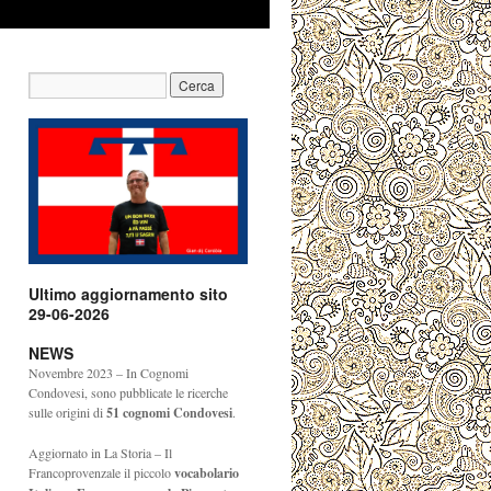
Ultimo aggiornamento sito
29-06-2026
NEWS
Novembre 2023 – In Cognomi
Condovesi, sono pubblicate le ricerche
sulle origini di
51
cognomi Condovesi
.
Aggiornato in La Storia – Il
Francoprovenzale il piccolo
vocabolario