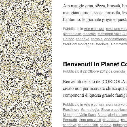
Am mangio crua, sëcca, brusatà, br
mangiano cruda, secca, arrostita, le
l’autunno: le giornate grigie e ques
Pubblicato in
Arte e cultura
,
c'era una volt
piemontese
,
mocchie
,
Montagna Valle Su
Coindo
,
condove
,
cordola
,
enogastronom
tradizioni montagna Condove
|
Commenti d
Benvenuti in Planet C
Pubblicato il
22 Ottobre 2012
da
cordola
Benvenuti nel sito dei CORDOLA d
creato non per ricercare chissà quale 
componenti di questa grande famigli
Pubblicato in
Arte e cultura
,
c'era una volt
Frassinere
,
Genealogia
,
Gioco e spettaco
Montagna Valle Susa
,
Storia
,
storia di fam
Bonaudo
,
c'era una volta
,
chiandone
,
chi
condove
,
contrada fiori
,
cordola
,
francopr