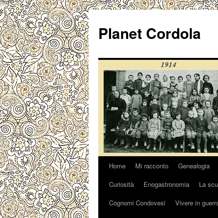
Vai
al
Planet Cordola
contenuto
Home
Mi racconto
Genealogia
Curiosità
Enogastronomia
La scu
Cognomi Condovesi
Vivere in guerr