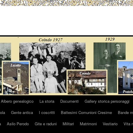
Albero genealogico
La storia
Documenti
Gallery storica personaggi
ola
Gente antica
I coscritti
Battesimi Comunioni Cresime
Bande mu
a
Asilo Perodo
Gite e raduni
Militari
Matrimoni
Vestiario
Vita 