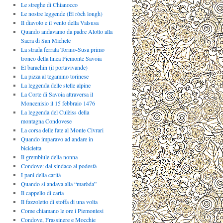
Le streghe di Chianocco
Le nostre leggende (Ël ròch longh)
Il diavolo e il vento della Valsusa
Quando andavamo da padre Alotto alla
Sacra di San Michele
La strada ferrata Torino-Susa primo
tronco della linea Piemonte Savoia
Ël barachin (il portavivande)
La pizza al tegamino torinese
La leggenda delle stelle alpine
La Corte di Savoia attraversa il
Moncenisio il 15 febbraio 1476
La leggenda del Culèiss della
montagna Condovese
La corsa delle fate al Monte Civrari
Quando imparavo ad andare in
bicicletta
Il grembiule della nonna
Condove: dal sindaco al podestà
I pani della carità
Quando si andava alla “maròda”
Il cappello di carta
Il fazzoletto di stoffa di una volta
Come chiamano le ore i Piemontesi
Condove, Frassinere e Mocchie