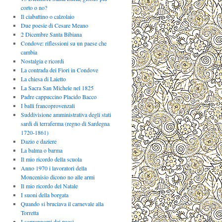
corto o no?
Il ciabattino o calzolaio
Due poesie di Cesare Meano
2 Dicembre Santa Bibiana
Condove: riflessioni su un paese che
cambia
Nostalgia e ricordi
La contrada dei Fiori in Condove
La chiesa di Laietto
La Sacra San Michele nel 1825
Padre cappuccino Placido Bacco
I balli francoprovenzali
Suddivisione amministrativa degli stati
sardi di terraferma (regno di Sardegna
1720-1861)
Dazio e daziere
La balma o barma
Il mio ricordo della scuola
Anno 1970 i lavoratori della
Moncenisio dicono no alle armi
Il mio ricordo del Natale
I suoni della borgata
Quando si bruciava il carnevale alla
Torretta
I soprannomi dei paesi