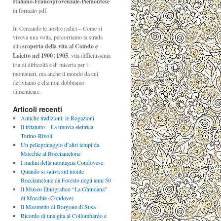
Italiano-Francoprovenzale-Piemontese
in formato pdf.
In Cercando le nostre radici – Come si
viveva una volta, percorriamo la strada
alla
scoperta della vita al Coindo e
Laietto nel 1900÷1905
, vita difficilissima
irta di difficoltà e di miseria per i
montanari, ma anche il mondo da cui
deriviamo e che non dobbiamo
dimenticare.
Articoli recenti
Antiche tradizioni: le Rogazioni
Il tritatutto – La tranvia elettrica
Torino-Rivoli
Un pellegrinaggio d’altri tempi da
Mocchie al Rocciamelone
I mulini della montagna Condovese
Quando si saliva sul monte
Rocciamelone da Foresto negli anni 50
Il Museo Etnografico “La Ghindana”
di Mocchie (Condove)
Il Maometto di Borgone di Susa
Ricordo di una gita al Collombardo e