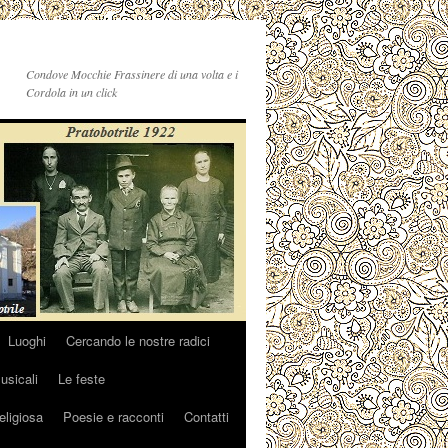
Condove Mocchie Frassinere di una volta e i
Cordola in un click
Luoghi
Cercando le nostre radici
sicali
Le feste
religiosa
Poesie e racconti
Contatti