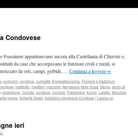
gna Condovese
Frassinere appartenevano ancora alla Castellania di Chiavrie e,
ostituiti da case che accorpavano le funzioni civili e rurali, si
tterizzato da orti, campi, gerbidi, …
Continua a leggere
→
a
,
cognomi
,
condove
,
curiosità
,
Enogastronomia
,
Folclore e tradizioni
,
emontese
,
maffiotto
,
mestieri
,
mocchie
,
Montagna Valle Susa
,
Storia
,
storia di
o
chiandone
,
Coindo
,
condove
,
cordola
,
Frassinere
,
fucine
,
Laietto
,
Mocchie
,
rente gravio
,
torrente Sessi
,
tradizioni montagna Condove
|
Lascia un
agne ieri
la