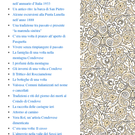
nell’annuario d’Italia 1933
Un antico rito: la barca di San Pietro
Alcune escursioni alla Punta Lunella
nell’anno 1888
Una tradizione tra passato e presente
“la marenda sinòira”
C’era una volta il pranzo all’aperto di
Pasquetta
Vivere senza rimpiangere il passato
La famiglia di una volta nella
montagna Condovese
I profumi della montagna
Gli inverni di una volta a Condove
Il Trittico del Rocciamelone
Le botteghe di una volta
Valsusa: Comuni italianizzati nel nome
o cancellati
Tradizioni e riti del giorno dei morti al
Coindo di Condove
La raccolta delle castagne ieri
Attorno al camino
Vera Rol, un’artista Condovese
dimenticata
C’era una volta: Il cesso
L’alpeggio nella valle del Sessi ieri