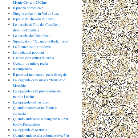
Monte Civrari (2302m)
Il pranzo domenicale
Streghe e diavoli in Val di Susa
Il ponte del diavolo di Lanzo
Le masche al Truc del Castelletto
(truch dël Castlèt)
Le masche dei Colombatti
Significato di “Quando la Berta filava”
La fucina Col di Condove
Le tradizioni popolari
L’antica città celtica di Rama
Ocelum tra mito e realtà
Il campanaro
Il pane del montanaro: pane di segale
La leggenda della masca “Tometa” di
Mocchie
La leggenda della processione dei
morti a Laietto
La leggenda del basilisco
Quando realizzavo un flauto in
corteccia
Quando andavamo a mangiare il Gran
bollito Piemontese
La leggenda di Matolda
Quando andavo alla colonia estiva Fiat