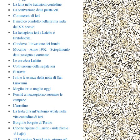
La luna nelle tradizioni contadine
La coltivazione della patata ieri
Commercio di ieri
Il medico condotto nella prima metà
del XX secolo
La fienagione ieri a Laietto e
Pratobotrile
Condove, l’invasione dei bruchi
Mocchie – Anno 1902 – Scioglimento
del Consiglio Comunale
Le corvée a Laietto
Coltivazione della segale ieri
Ël travèt
I riti e le usanze della notte di San
Giovanni
Meglio ieri o meglio oggi
Perché a mezzogiorno suonano le
campane
L’arrotino
La festa di Sant’Antonio Abate nella
vita contadina di ieri
Borghi e borgate di Torino
Cipolle ripiene di Laietto (siole pien-e
‘d Lajèt)
13 Dicembre Santa Lucia, giorno più