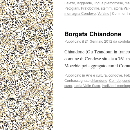
Laietto
,
leggende
,
lingua piemontese
,
maf
Pettigiani
,
Pratobotrile
,
stemmi
,
storia Val
montagna Condove
,
Versino
|
Commenti di
Borgata Chiandone
Pubblicato il
21 Gennaio 2012
da
cordola
Chiandone (Ou Tzandoun in francop
comune di Condove situata a 761 m s
Mocchie poi aggregato con il Com
Pubblicato in
Arte e cultura
,
condove
,
Folc
Contrassegnato
chiandone
,
Coindo
,
con
susa
,
storia Valle Susa
,
tradizioni monta