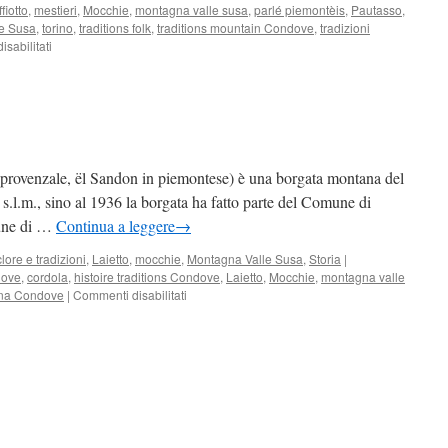
fiotto
,
mestieri
,
Mocchie
,
montagna valle susa
,
parlé piemontèis
,
Pautasso
,
le Susa
,
torino
,
traditions folk
,
traditions mountain Condove
,
tradizioni
su
sabilitati
Benvenuti
in
Planet
Cordola
rovenzale, ël Sandon in piemontese) è una borgata montana del
.l.m., sino al 1936 la borgata ha fatto parte del Comune di
une di …
Continua a leggere
→
lore e tradizioni
,
Laietto
,
mocchie
,
Montagna Valle Susa
,
Storia
|
dove
,
cordola
,
histoire traditions Condove
,
Laietto
,
Mocchie
,
montagna valle
su
gna Condove
|
Commenti disabilitati
Borgata
Chiandone